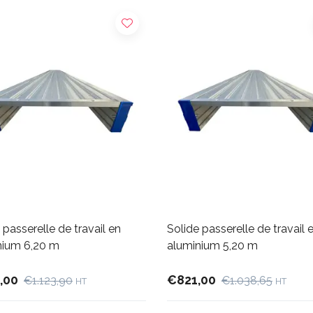
 passerelle de travail en
Solide passerelle de travail 
nium 6,20 m
aluminium 5,20 m
,00
€821,00
€1.123,90
€1.038,65
HT
HT