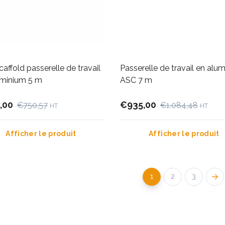
affold passerelle de travail
Passerelle de travail en alu
uminium 5 m
ASC 7 m
,00
€935,00
€750,57
€1.084,48
HT
HT
Afficher le produit
Afficher le produit
1
2
3