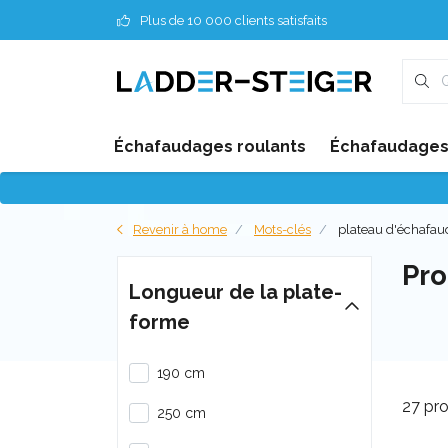
Plus de 10 000 clients satisfaits
Échafaudages roulants
Échafaudages 
Revenir à home
Mots-clés
plateau d'échafa
Pro
Longueur de la plate-
forme
190 cm
27 pro
250 cm