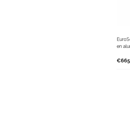
EuroSc
en al
€665