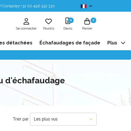
? Contactez +32 (0) 496 532 330
Disponibles de stock
0
0
Se connecter
Favoris
Devis
Panier
es détachées
Échafaudages de façade
Plus
au d'échafaudage
Trier par