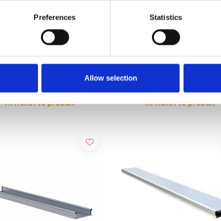
Preferences
Statistics
elle de travail en aluminium
Passerelle de travail en alu
8 m
ASC 4 m
55,00
€560,00
€1.233,66
€619,70
HT
HT
Allow selection
Afficher le produit
Afficher le produit