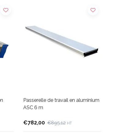
en
Passerelle de travail en aluminium
ASC 6 m
€782,00
€895,12
HT