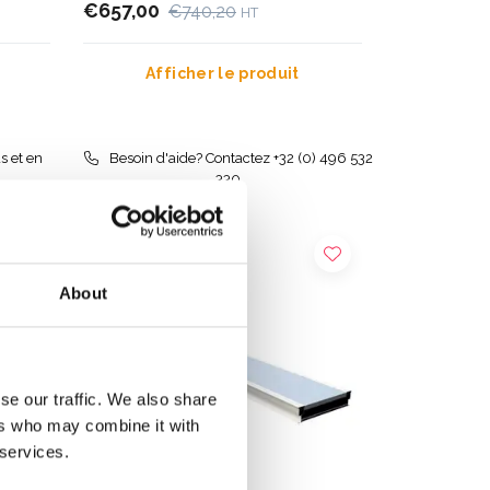
€657,00
€740,20
HT
Afficher le produit
s et en
Besoin d'aide? Contactez +32 (0) 496 532
330
About
se our traffic. We also share
ers who may combine it with
 services.