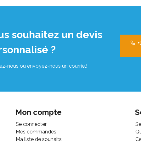
us souhaitez un devis
+
rsonnalisé ?
ez-nous ou envoyez-nous un courriel!
Mon compte
S
Se connecter
Se
Mes commandes
Q
Ma liste de souhaits
Ce