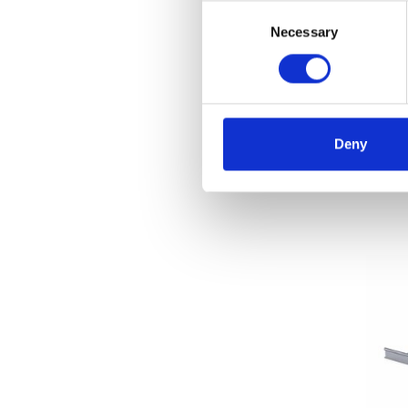
Consent
Necessary
Selection
Passer
ASC 
€1.0
Deny