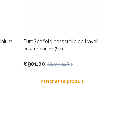
minium
EuroScaffold passerelle de travail
en aluminium 7 m
€901,00
€1.043,26
HT
Afficher le produit