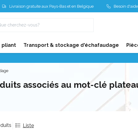
Livraison gratuite aux Pays-Bas et en Belgique
Besoin d'aide
pliant
Transport & stockage d'échafaudage
Pièc
udage
duits associés au mot-clé plate
duits
Liste