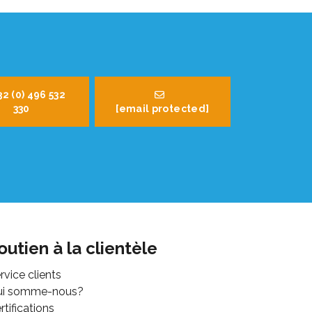
32 (0) 496 532
330
[email protected]
outien à la clientèle
rvice clients
ui somme-nous?
rtifications