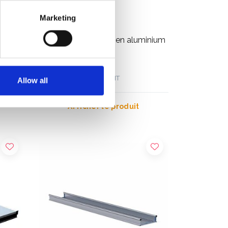
Marketing
minium
Passerelle de travail en aluminium
ASC 3 m
€472,00
€510,67
HT
Allow all
Afficher le produit