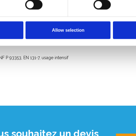
Allow selection
 P 93353, EN 131-7, usage intensif
us souhaitez un devis