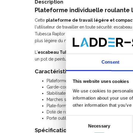
Description
Plateforme individuelle roulante
Cette
plateforme de travail légère et compac
l'utilisateur de travailler en toute sécurité: escabea
Tubesca Raptor plate-forme est l'évolution naturelle
plus légère du marché.
L'
escabeau Tubesca Raptor PIRL avec 5 march
un pot de peinture de 5L.
Consent
Caractéristiques:
Plateforme individuelle roulante légère et pli
This website uses cookies
Garde-corps rigide 4 côtés avec lisses de pr
We use cookies to personalis
Stabilisateurs indépendants repliables.
information about your use of
Marches striées antidérapantes de 80 mm.
other information that you’ve
Plate-forme antidérapante 500 x 400 mm avec
Doté de roues de déplacement diamètre 10
Porte outils pratique pour placer des matéria
Consent
Necessary
Selection
Spécifications: