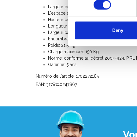
Largeur de marches: 8 cm
L'espace entre les marches: 23,5 cm
Hauteur de plate-forme: 1,17 m
Longueur de transport: 2,58 m
Deny
Largeur base: 0,68 m
Encombrement au sol longueur: 1,41 m
Poids: 21,5 Kg
Charge maximum: 150 Kg
Norme: conforme au décret 2004-924, PIRL NF
Garantie: 5 ans
Numéro de l'article: 1702272185
EAN: 3178740247867
Vo