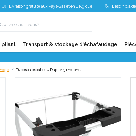
Livraison gratuite aux Pays-Bas et en Belgique
Besoin d'aide
pliant
Transport & stockage d'échafaudage
Pièc
nnage
Tubesca escabeau Raptor 5 marches