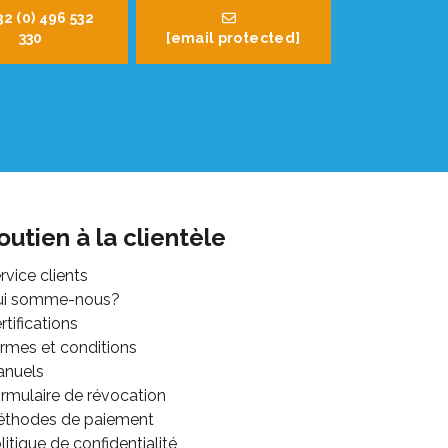
32 (0) 496 532
330
[email protected]
outien à la clientèle
rvice clients
ui somme-nous?
rtifications
rmes et conditions
anuels
rmulaire de révocation
thodes de paiement
litique de confidentialité