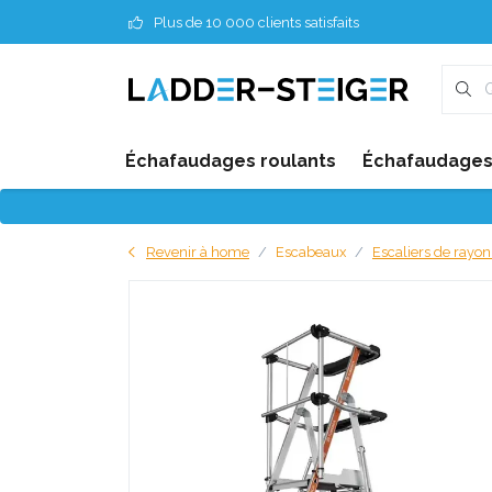
Plus de 10 000 clients satisfaits
Échafaudages roulants
Échafaudages 
Revenir à home
Escabeaux
Escaliers de rayo