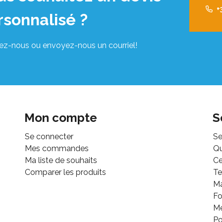
+
rsonnalisé ?
ez-nous ou envoyez-nous un courriel!
Mon compte
S
Se connecter
Se
Mes commandes
Q
Ma liste de souhaits
Ce
Comparer les produits
Te
M
Fo
Mé
Po