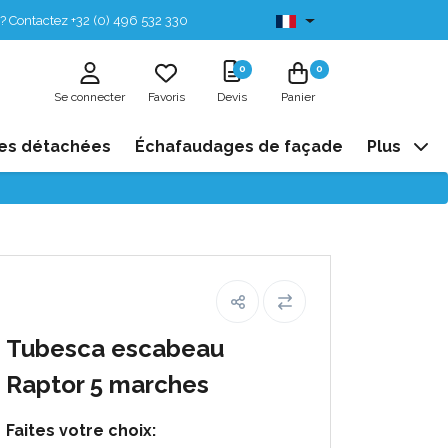
? Contactez +32 (0) 496 532 330
Disponibles de stock
0
0
Se connecter
Favoris
Devis
Panier
es détachées
Échafaudages de façade
Plus
Tubesca escabeau
Raptor 5 marches
Faites votre choix: