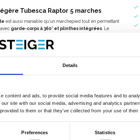
 légère Tubesca Raptor 5 marches
te
est aussi maniable qu'un marchepied tout en permettant
u avec
garde-corps à 360° et plinthes intégrées
. Le
 du marchepied vers les PIRL, il s'agit de la plate-forme la
es
est équipé d'un
porte-outil large rigide pouvant supporter
Details
able.
otection antichute à fermeture semi-automatique.
e content and ads, to provide social media features and to analy
 our site with our social media, advertising and analytics partn
 provided to them or that they’ve collected from your use of their
 plinthes intégrées (hauteur 100 mm).
0 mm.
ux et des outils, capacité de charge 25 kg.
Preferences
Statistics