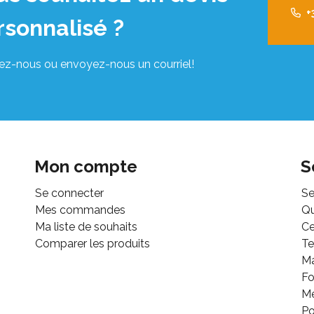
+
rsonnalisé ?
ez-nous ou envoyez-nous un courriel!
Mon compte
S
Se connecter
Se
Mes commandes
Q
Ma liste de souhaits
Ce
Comparer les produits
Te
M
Fo
Mé
Po