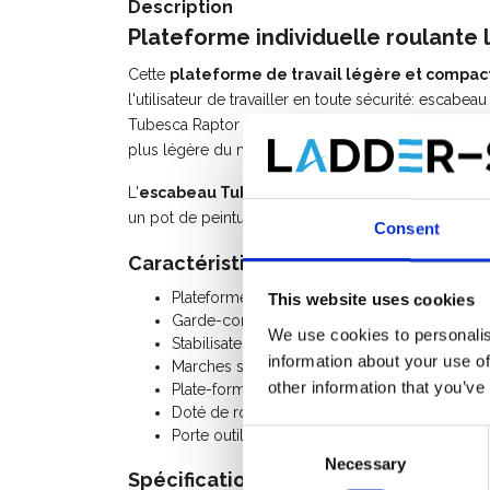
Description
Plateforme individuelle roulante
Cette
plateforme de travail légère et compac
l'utilisateur de travailler en toute sécurité: escabea
Tubesca Raptor plate-forme est l'évolution naturelle
plus légère du marché.
L'
escabeau Tubesca Raptor PIRL avec 7 marc
un pot de peinture de 5L.
Consent
Caractéristiques:
Plateforme individuelle roulante légère et pli
This website uses cookies
Garde-corps rigide 4 côtés avec lisses de pr
We use cookies to personalis
Stabilisateurs indépendants repliables.
information about your use of
Marches striées antidérapantes de 80 mm.
other information that you’ve
Plate-forme antidérapante 500 x 400 mm avec
Doté de roues de déplacement diamètre 10
Porte outils pratique pour placer des matéria
Consent
Necessary
Selection
Spécifications: