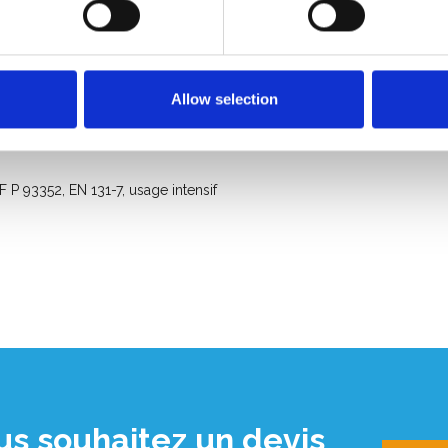
Allow selection
NF P 93352
, EN 131-7, usage intensif
us souhaitez un devis