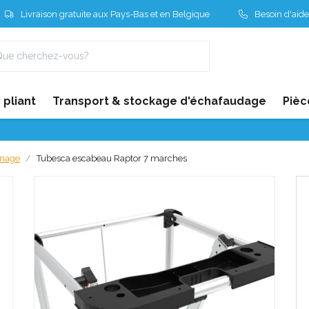
Livraison gratuite aux Pays-Bas et en Belgique
Besoin d'aide
pliant
Transport & stockage d'échafaudage
Pièc
nnage
Tubesca escabeau Raptor 7 marches