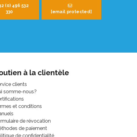
32 (0) 496 532
330
[email protected]
outien à la clientèle
rvice clients
ui somme-nous?
rtifications
rmes et conditions
anuels
rmulaire de révocation
thodes de paiement
litique de confidentialité