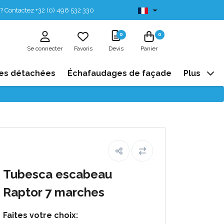
? Contactez +32 (0) 496 532 330
Disponibles de stock
0
0
Se connecter
Favoris
Devis
Panier
es détachées
Échafaudages de façade
Plus
Tubesca escabeau
Raptor 7 marches
Faites votre choix: