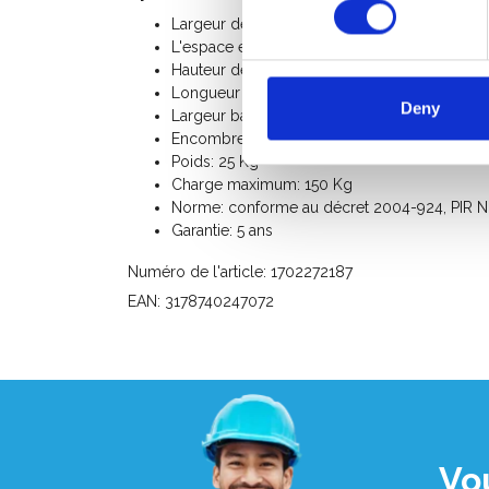
Largeur de marches: 8 cm
L'espace entre les marches: 23,5 cm
Hauteur de plate-forme: 1,63 m
Longueur de transport: 3,08 m
Deny
Largeur base: 0,68 m
Encombrement au sol longueur: 1,76 m
Poids: 25 Kg
Charge maximum: 150 Kg
Norme: conforme au décret 2004-924
, PIR 
Garantie: 5 ans
Numéro de l'article: 1702272187
EAN: 3178740247072
Vo