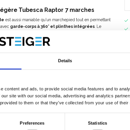
 légère Tubesca Raptor 7 marches
te
est aussi maniable qu'un marchepied tout en permettant
u avec
garde-corps à 360° et plinthes intégrées
. Le
 du marchepied vers les PIRL, il s'agit de la plate-forme la
hes
est équipé d'un
porte-outil large rigide pouvant supporter
Details
able.
otection antichute à fermeture semi-automatique.
e content and ads, to provide social media features and to analy
 our site with our social media, advertising and analytics partn
 provided to them or that they’ve collected from your use of their
 plinthes intégrées (hauteur 100 mm).
0 mm.
ux et des outils, capacité de charge 25 kg.
Preferences
Statistics