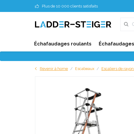
Plus de 10 000 clients satisfaits
Échafaudages roulants
Échafaudages 
Revenir à home
Escabeaux
Escaliers de rayo