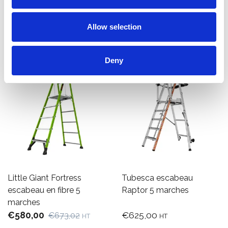
Afficher le produit
Afficher le produit
Allow selection
Deny
Little Giant Fortress
Tubesca escabeau
escabeau en fibre 5
Raptor 5 marches
marches
€580,00
€625,00
€673,02
HT
HT