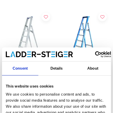
Consent
Details
About
Eurostairs escabeau
Escabeau simple 5
simple 5 marches STX-5
marches ASC Premium
BT5
This website uses cookies
€195,00
€244,00
€201,19
€267,68
HT
HT
We use cookies to personalise content and ads, to
provide social media features and to analyse our traffic.
We also share information about your use of our site with
Ajouter
Afficher le produit
our social media, advertising and analytics partners who