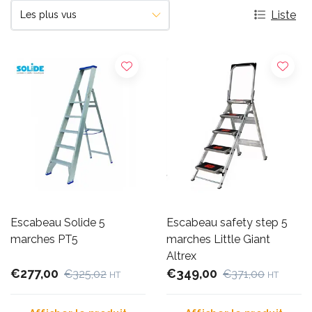
Liste
Escabeau Solide 5
Escabeau safety step 5
marches PT5
marches Little Giant
Altrex
€277,00
€349,00
€325,02
€371,00
HT
HT