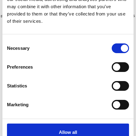
may combine it with other information that you’ve
provided to them or that they’ve collected from your use
Plus de 10 000 clients satisfaits
Livraison gratuite aux Pays-Bas
of their services.
et en Belgique
Consent
Necessary
Selection
Preferences
Statistics
Marketing
Alumexx Twin-deck
Escabeau avec garde-
escabeau de maison 5
corps Little Jumbo 5
marches
marches
€105,00
€439,00
Allow all
€459,00
HT
HT