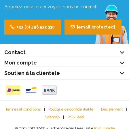
Appelez-nous ou envoyez-nous un courriel!
+32 (0) 496 532 330
[email protected]
Contact
Mon compte
Soutien à la clientèle
Termes et conditions
|
Politique de confidentialité
|
Désistement
|
Sitemap
|
RSS Feed
© Copyright 2026 - Ladder-Steiger | Realisatie
InStijl Media