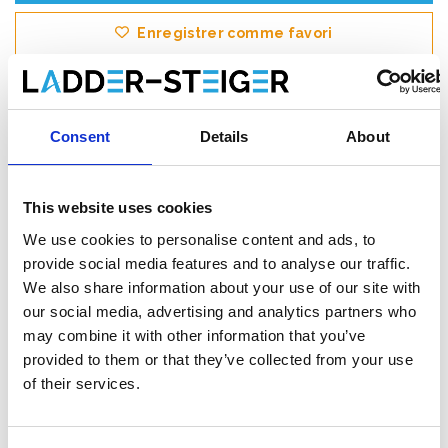
Enregistrer comme favori
Consent
Details
About
Informations sur le produit
Produits similaires
This website uses cookies
We use cookies to personalise content and ads, to
Description
provide social media features and to analyse our traffic.
Little Giant
Fortress escabeau 3 marches |
We also share information about your use of our site with
Escabeau professionnel en fibre de verre
our social media, advertising and analytics partners who
avec plateforme de sécurité
may combine it with other information that you’ve
provided to them or that they’ve collected from your use
L’
escabeau à plateforme Little Giant Fortress 3 marches
of their services.
est le choix idéal pour les professionnels qui exigent une
sécurité, une stabilité et un confort maximum lors de leurs
travaux. Cet escabeau de haute qualité en fibre de verre associe