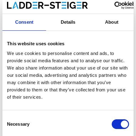
Faire un choix:
*
Consent
Details
About
€758,00
€959,21
HT
€917,18
€1.160,64
TTC
This website uses cookies
Livraison gratuite en 1 semaine ou ramasser à Aarschot
(BE) Contactez le service clientèle
We use cookies to personalise content and ads, to
provide social media features and to analyse our traffic.
We also share information about your use of our site with
our social media, advertising and analytics partners who
may combine it with other information that you’ve
Ajouter au panier
provided to them or that they’ve collected from your use
of their services.
Ajouter au devis
Enregistrer comme favori
Consent
Necessary
Selection