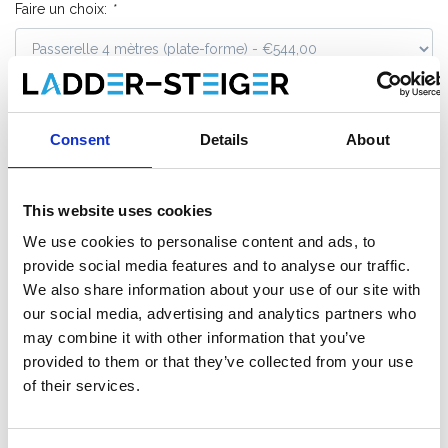
Faire un choix:
*
€544,00
€600,41
HT
€658,24
€726,50
TTC
Consent
Details
About
Livraison en 1-3 jours ouvrables, ou ramasser à Etten-
Leur (NL) ou Krommenie (NL)
This website uses cookies
We use cookies to personalise content and ads, to
provide social media features and to analyse our traffic.
Ajouter au panier
We also share information about your use of our site with
our social media, advertising and analytics partners who
Ajouter au devis
may combine it with other information that you’ve
provided to them or that they’ve collected from your use
Enregistrer comme favori
of their services.