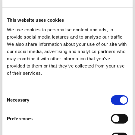
This website uses cookies
We use cookies to personalise content and ads, to
provide social media features and to analyse our traffic.
We also share information about your use of our site with
our social media, advertising and analytics partners who
may combine it with other information that you’ve
provided to them or that they’ve collected from your use
of their services.
Escabeau double 2x7
Escabeau simple 7
Consent
marches Jumbo
marches BT-7 ASC
Necessary
Selection
SuperPRO
€344,00
€273,00
€295,55
HT
HT
Preferences
Afficher le produit
Afficher le produit