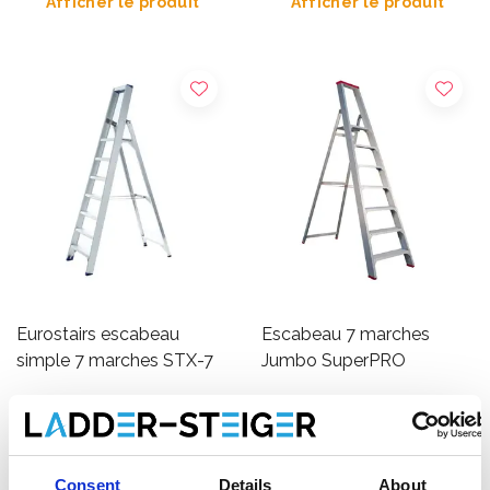
Afficher le produit
Afficher le produit
Eurostairs escabeau
Escabeau 7 marches
simple 7 marches STX-7
Jumbo SuperPRO
€234,00
€270,00
€240,03
HT
HT
Ajouter
Afficher le produit
Consent
Details
About