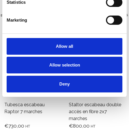
Statistics
Plus de 10 000 clients satisfaits
Livraison gratuite aux Pays-Bas
Marketing
et en Belgique
Allow all
Allow selection
Deny
Tubesca escabeau
Staltor escabeau double
Raptor 7 marches
accès en fibre 2x7
marches
€730,00
€800,00
HT
HT