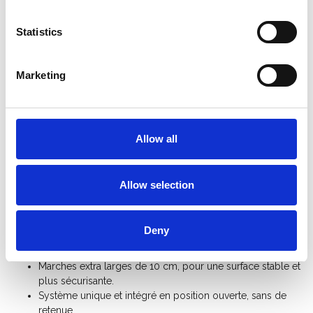
Statistics
Informations sur le produit
Produits similaires
Marketing
Description
ASC escabeau simple 6 marches BT-6
Allow all
L'escabelle avec 6 marches de ASC Premium est très robuste,
solide et léger. Les marches ont une large surface d'appui avec
Allow selection
un profil antidérapant. Toutes les marches sont cousues,
soudées et verrouillées dans le profil. L'escabeau ASC est
équipé de capuchons antidérapants de haute qualité à la base
Deny
pour une sécurité et une durabilité optimales.
Marches extra larges de 10 cm, pour une surface stable et
plus sécurisante.
Système unique et intégré en position ouverte, sans de
retenue.