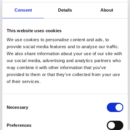
Faites votre choix:
Consent
Details
About
Escabeau simple 6 marches ASC Premium BT6
This website uses cookies
€280,00
€310,15
HT
€338,80
€375,28
TTC
We use cookies to personalise content and ads, to
provide social media features and to analyse our traffic.
Livraison gratuite en 1-3 jours ouvrables, ou ramasser à
We also share information about your use of our site with
Etten-Leur ou Maaseik (contactez le service clientèle)
our social media, advertising and analytics partners who
may combine it with other information that you’ve
provided to them or that they’ve collected from your use
of their services.
Ajouter au panier
Consent
Ajouter au devis
Necessary
Selection
Enregistrer comme favori
Preferences