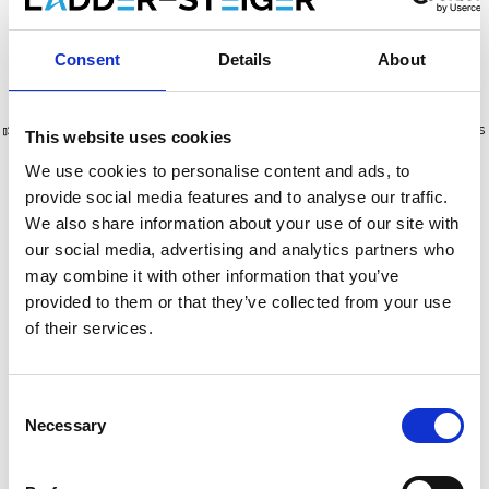
Afficher le produit
Afficher le produit
Consent
Details
About
Plus de 10 000 clients satisfaits
Livraison gratuite aux Pays-Bas
This website uses cookies
et en Belgique
We use cookies to personalise content and ads, to
provide social media features and to analyse our traffic.
We also share information about your use of our site with
our social media, advertising and analytics partners who
may combine it with other information that you’ve
provided to them or that they’ve collected from your use
of their services.
Consent
Necessary
Selection
Alumexx remorque