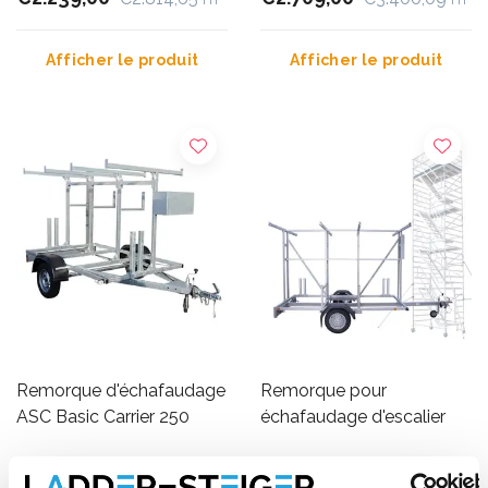
Afficher le produit
Afficher le produit
Remorque d'échafaudage
Remorque pour
ASC Basic Carrier 250
échafaudage d'escalier
€1.699,00
€2.689,00
€2.129,03
€3.463,76
HT
HT