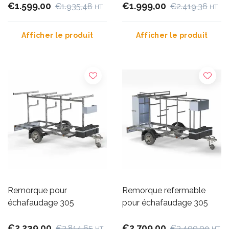
€1.599,00
€1.999,00
€1.935,48
€2.419,36
HT
HT
Afficher le produit
Afficher le produit
Remorque pour
Remorque refermable
échafaudage 305
pour échafaudage 305
€2.239,00
€2.709,00
€2.814,65
€3.400,09
HT
HT