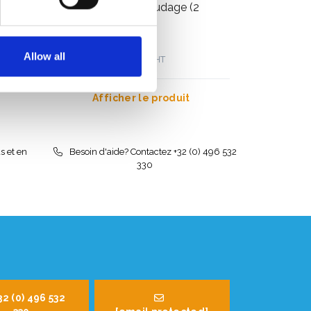
Chariot pour échafaudage (2
pièces)
Allow all
€196,00
€209,67
HT
Afficher le produit
s et en
Besoin d'aide? Contactez +32 (0) 496 532
330
32 (0) 496 532