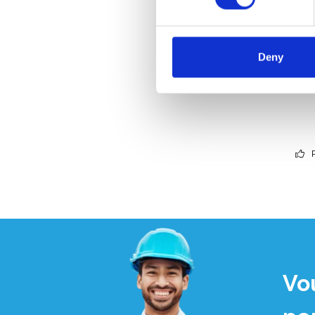
Rack 
échaf
Deny
€1.5
Vo