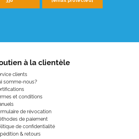
330
[email protected]
outien à la clientèle
rvice clients
ui somme-nous?
rtifications
rmes et conditions
anuels
rmulaire de révocation
thodes de paiement
litique de confidentialité
pédition & retours