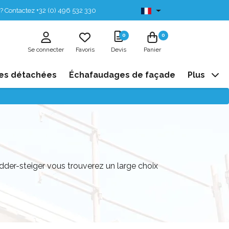
? Contactez +32 (0) 496 532 330
Disponibles de stock
0
0
Se connecter
Favoris
Devis
Panier
es détachées
Échafaudages de façade
Plus
der-steiger vous trouverez un large choix