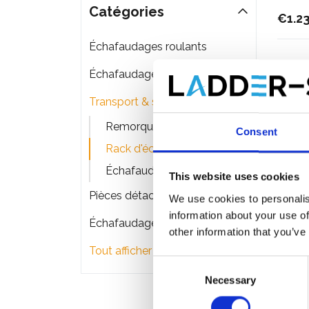
Catégories
€1.2
Échafaudages roulants
Échafaudages pliant
Transport & stockage d'échafaudage
Remorque d'échafaudage
Consent
Rack d'échafaudage
Échafaudage + remorque
This website uses cookies
Pièces détachées
We use cookies to personalis
information about your use of
Échafaudages de façade
other information that you’ve
Tout afficher
Consent
Necessary
Selection