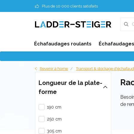
Plus de 10 000 clients satisfaits
Échafaudages roulants
Échafaudages 
Revenir à home
Transport & stockage d'échafau
Ra
Longueur de la plate-
forme
Besoin
de re
190 cm
250 cm
305 cm