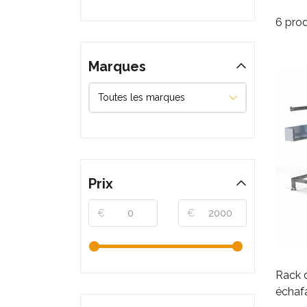
6 prod
Marques
Prix
€
€
Rack 
échaf