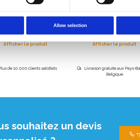
de stockage pour
Alumexx panier de stockage
audage d'escalier
d'échafaudage Basic
Allow selection
69,00
€549,00
€1.841,03
€567,88
HT
HT
Afficher le produit
Afficher le produit
Plus de 10 000 clients satisfaits
Livraison gratuite aux Pays-Ba
Belgique
us souhaitez un devis
+