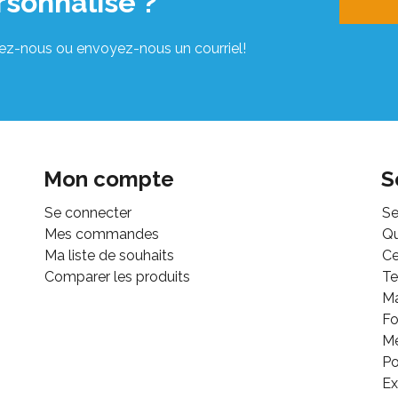
rsonnalisé ?
ez-nous ou envoyez-nous un courriel!
Mon compte
S
Se connecter
Se
Mes commandes
Q
Ma liste de souhaits
Ce
Comparer les produits
Te
M
Fo
Mé
Po
Ex