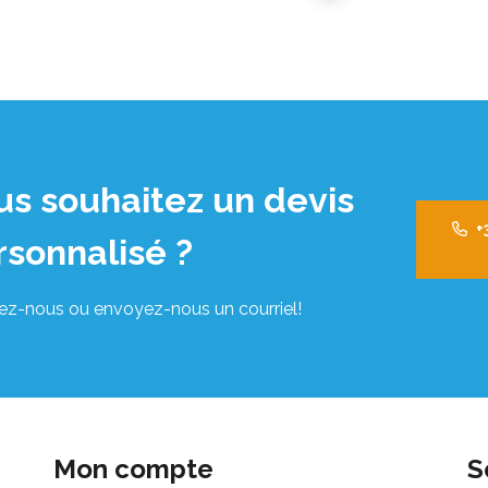
us souhaitez un devis
+
rsonnalisé ?
ez-nous ou envoyez-nous un courriel!
Mon compte
S