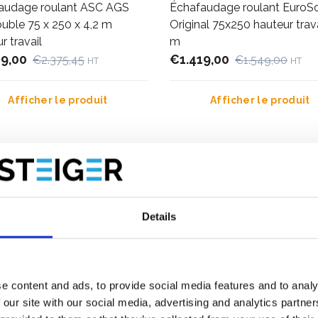
audage roulant ASC AGS
Échafaudage roulant EuroSc
uble 75 x 250 x 4,2 m
Original 75x250 hauteur trava
r travail
m
19,00
€1.419,00
€2.375,45
€1.549,00
HT
HT
Afficher le produit
Afficher le produit
Plus de 10 000 clients satisfaits
Livraison gratuite aux Pays-Ba
Belgique
Details
e content and ads, to provide social media features and to analy
 our site with our social media, advertising and analytics partn