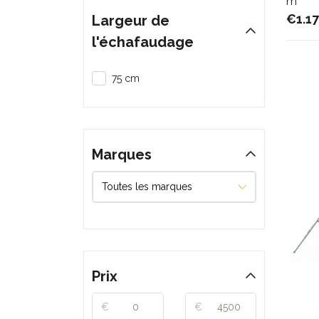
m
€1.1
Largeur de
l'échafaudage
75 cm
Marques
Prix
€
€