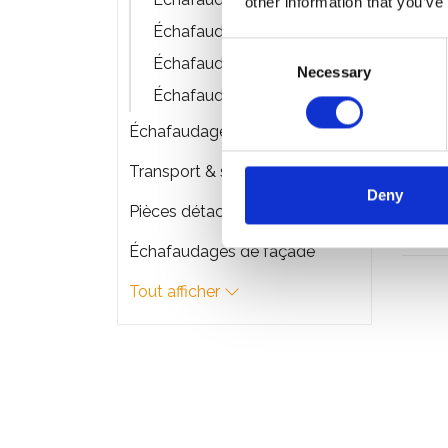
other information that you’ve
Échafaudage tour escalier
Consent
Échafaudage en fibre de verre
Necessary
Selection
Échafaudage 1 personne
Échafaudages pliant
Échaf
Transport & stockage d'échafaudage
Pro si
Deny
travail
Pièces détachées
€1.8
Échafaudages de façade
Tout afficher