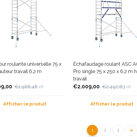
ur roulante universelle 75 x
Échafaudage roulant ASC 
uteur travail 6,2 m
Pro single 75 x 250 x 6,2 m 
travail
09,00
€2.009,00
€1.988,48
€2.492,83
HT
HT
Afficher le produit
Afficher le produit
1
2
3