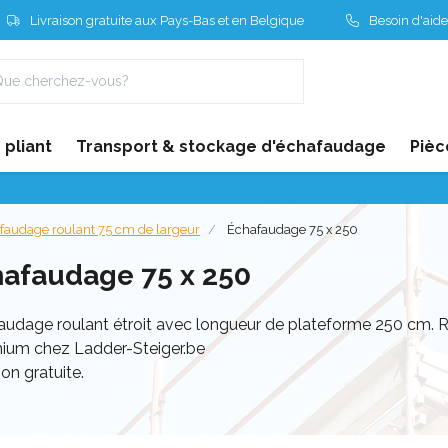
Livraison gratuite aux Pays-Bas et en Belgique
Besoin d'aide
pliant
Transport & stockage d'échafaudage
Pièc
faudage roulant 75 cm de largeur
Échafaudage 75 x 250
afaudage 75 x 250
audage roulant étroit avec longueur de plateforme 250 cm. 
nium chez Ladder-Steiger.be
son gratuite.