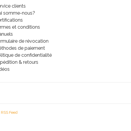
rvice clients
ui somme-nous?
rtifications
rmes et conditions
anuels
rmulaire de révocation
thodes de paiement
litique de confidentialité
pédition & retours
déos
RSS Feed