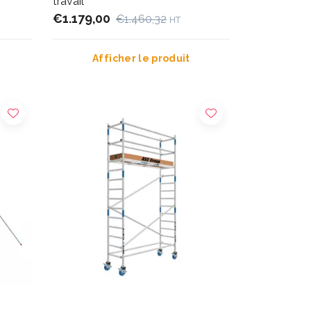
travail
€1.179,00
€1.460,32
HT
Afficher le produit