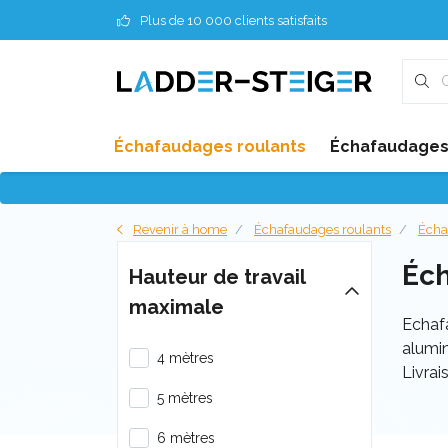
Plus de 10 000 clients satisfaits
Échafaudages roulants
Échafaudages 
Revenir à home
Échafaudages roulants
Écha
Éch
Hauteur de travail
maximale
Echaf
alumi
4 mètres
Livrai
5 mètres
6 mètres