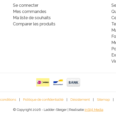
Se connecter
Se
Mes commandes
Q
Ma liste de souhaits
Ce
Comparer les produits
Te
M
Fo
Mé
Po
Ex
Vi
 conditions
|
Politique de confidentialité
|
Désistement
|
Sitemap
|
© Copyright 2026 - Ladder-Steiger | Realisatie
InStijl Media