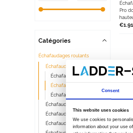
Échaf
Pro do
hauteu
€1.9
Catégories
Échafaudages roulants
Échafaudage roulant 75 cm de largeur
Échafaudage 75 x 190
Échafaudage 75 x 250
Consent
Échafaudage 75 x 305
Échafaudage bricolage
This website uses cookies
Échafaudage roulant 90 cm de largeur
We use cookies to personalis
Échafaudage Alumexx
information about your use of
Échafaudage roulant 135 cm de largeur