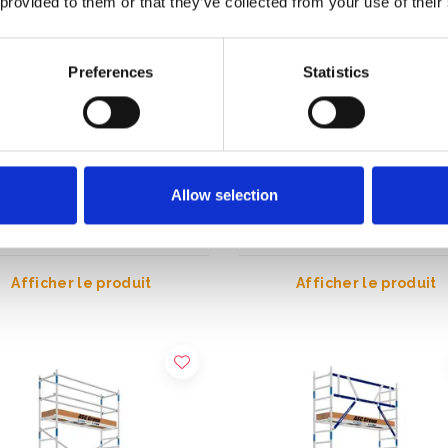
 provided to them or that they’ve collected from your use of their
Preferences
Statistics
audage roulant ASC AGS
Échafaudage roulant ASC 
ngle 75 x 250 x 5,2 m hauteur
Pro double 75 x 250 x 5,2 m
Allow selection
hauteur travail
29,00
€2.199,00
€2.267,12
€2.722,32
HT
HT
Afficher le produit
Afficher le produit