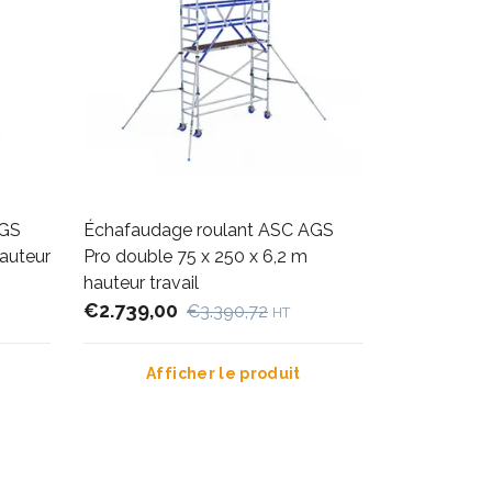
AGS
Échafaudage roulant ASC AGS
hauteur
Pro double 75 x 250 x 6,2 m
hauteur travail
€2.739,00
€3.390,72
HT
Afficher le produit