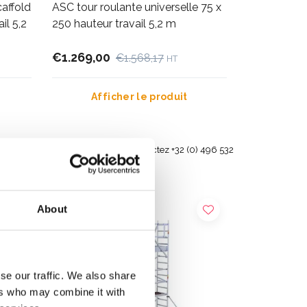
affold
ASC tour roulante universelle 75 x
il 5,2
250 hauteur travail 5,2 m
€1.269,00
€1.568,17
HT
Afficher le produit
s et en
Besoin d'aide? Contactez +32 (0) 496 532
330
About
se our traffic. We also share
ers who may combine it with