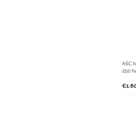
ASC to
250 ha
€1.6