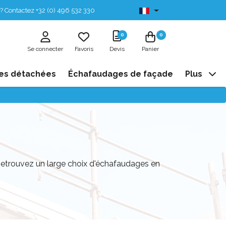
? Contactez +32 (0) 496 532 330
Disponibles de stock
0
0
Se connecter
Favoris
Devis
Panier
es détachées
Échafaudages de façade
Plus
Retrouvez un large choix d'échafaudages en