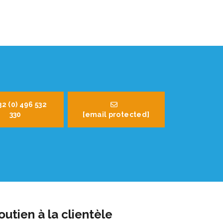
32 (0) 496 532
330
[email protected]
outien à la clientèle