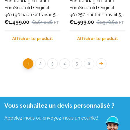
Échafaudage roulant
Échafaudage roulant
EuroScaffold Original
EuroScaffold Original
90x190 hauteur travail 5,2
90x250 hauteur travail 5,2
m
€1.499,00
m
€1.599,00
€1.850,28
€1.978,84
HT
HT
Afficher le produit
Afficher le produit
1
2
3
4
5
6
Vous souhaitez un devis personnalisé ?
Appelez-nous ou envoyez-nous un courriel!