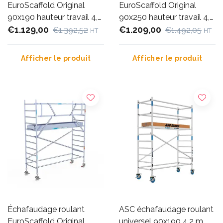
EuroScaffold Original
EuroScaffold Original
90x190 hauteur travail 4,2
90x250 hauteur travail 4,2
m
€1.129,00
m
€1.209,00
€1.392,52
€1.492,05
HT
HT
Afficher le produit
Afficher le produit
Échafaudage roulant
ASC échafaudage roulant
EuroScaffold Original
universel 90x190 4,2 m