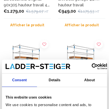
90x305 hauteur travail 4,2
hauteur travail
m
€1.279,00
€949,00
€1.579,07
€1.175,53
HT
HT
Afficher le produit
Afficher le produit
Consent
Details
About
This website uses cookies
ASC échafaudage roulant
ASC échafaudage roulant
universel 90x250 4,2 m
universel 90x305 4,2 m
We use cookies to personalise content and ads, to