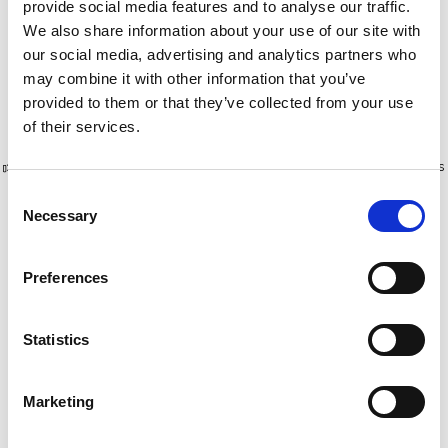
hauteur travail
hauteur travail
provide social media features and to analyse our traffic.
€1.119,00
€1.179,00
We also share information about your use of our site with
€1.379,28
€1.459,52
HT
HT
our social media, advertising and analytics partners who
may combine it with other information that you’ve
Afficher le produit
Afficher le produit
provided to them or that they’ve collected from your use
of their services.
Plus de 10 000 clients satisfaits
Livraison gratuite aux Pays-Bas
et en Belgique
Consent
Necessary
Selection
Preferences
Statistics
Marketing