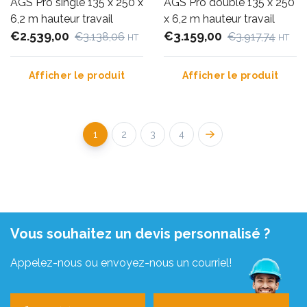
AGS Pro single 135 x 250 x
AGS Pro double 135 x 250
6,2 m hauteur travail
x 6,2 m hauteur travail
€2.539,00
€3.159,00
€3.138,06
€3.917,74
HT
HT
Afficher le produit
Afficher le produit
1
2
3
4
Vous souhaitez un devis personnalisé ?
Appelez-nous ou envoyez-nous un courriel!