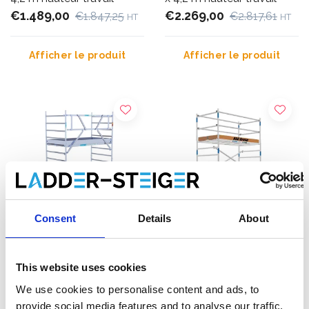
€1.489,00
€2.269,00
€1.847,25
€2.817,61
HT
HT
Afficher le produit
Afficher le produit
Consent
Details
About
Échafaudage roulant
ASC tour roulante
This website uses cookies
EuroScaffold Original
universelle 1,35 x 2,50
We use cookies to personalise content and ads, to
135x250 hauteur travail
hauteur travail 5,2 m
provide social media features and to analyse our traffic.