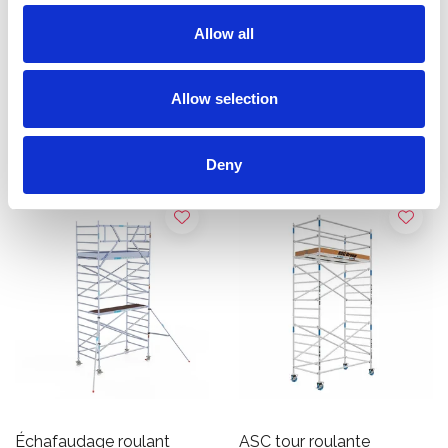
Échafaudage roulant ASC
Échafaudage roulant ASC
AGS Pro single 135 x 250 x
AGS Pro double 135 x 250
Allow all
5,2 m hauteur travail
x 5,2 m hauteur travail
€2.089,00
€2.589,00
€2.584,28
€3.209,44
HT
HT
Allow selection
Afficher le produit
Afficher le produit
Deny
Échafaudage roulant
ASC tour roulante