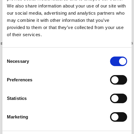
5,2 m
€1.719,00
€1.679,00
€2.132,88
€2.075,38
HT
HT
We also share information about your use of our site with
our social media, advertising and analytics partners who
Afficher le produit
Afficher le produit
may combine it with other information that you’ve
provided to them or that they’ve collected from your use
of their services.
Plus de 10 000 clients satisfaits
Livraison gratuite aux Pays-Bas
et en Belgique
Consent
Necessary
Selection
Preferences
Statistics
Marketing