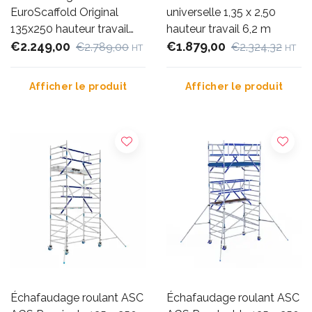
EuroScaffold Original
universelle 1,35 x 2,50
135x250 hauteur travail
hauteur travail 6,2 m
6,2 m
€2.249,00
€1.879,00
€2.789,00
€2.324,32
HT
HT
Afficher le produit
Afficher le produit
Échafaudage roulant ASC
Échafaudage roulant ASC