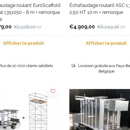
audage roulant EuroScaffold
Échafaudage roulant ASC 1,
al 135x250 - 8 m + remorque
2,50 HT 10 m + remorque
e
79,00
€4.909,00
€5.528,00
€6.249,36
HT
HT
Afficher le produit
Afficher le produit
Plus de 10 000 clients satisfaits
Livraison gratuite aux Pays-Ba
Belgique