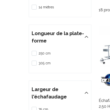
14 mètres
18 pro
Longueur de la plate-
forme
250 cm
305 cm
Largeur de
l'échafaudage
Échaf
2,50 
75 cm