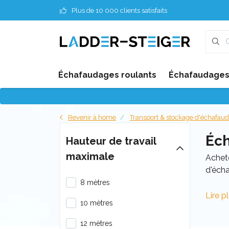
Plus de 10 000 clients satisfaits
Échafaudages roulants
Échafaudages 
Revenir à home
Transport & stockage d'échafau
Éc
Hauteur de travail
maximale
Achet
d'éch
8 mètres
Lire p
10 mètres
12 mètres