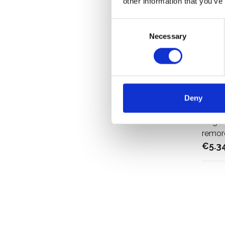
other information that you’ve
Consent
Necessary
Selection
Deny
Échaf
Origin
remor
€5.3