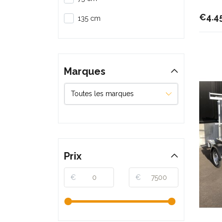
€4.4
135 cm
Marques
Prix
€
€