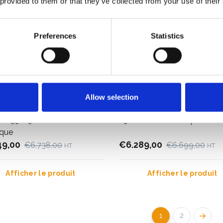
 provided to them or that they’ve collected from your use of their
Preferences
Statistics
Allow selection
audage roulant EuroScaffold
Échafaudage roulant ASC 13
al 135x250 - 12 m +
250 - 12 m + remorque ferm
que
49,00
€6.289,00
€6.738,00
€6.699,00
HT
HT
Afficher le produit
Afficher le produit
1
2