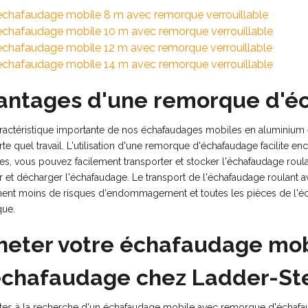
échafaudage mobile 8 m avec remorque verrouillable
échafaudage mobile 10 m avec remorque verrouillable
échafaudage mobile 12 m avec remorque verrouillable
échafaudage mobile 14 m avec remorque verrouillable
antages d'une remorque d'é
actéristique importante de nos échafaudages mobiles en aluminium est
te quel travail. L'utilisation d'une remorque d'échafaudage facilite 
es, vous pouvez facilement transporter et stocker l'échafaudage roul
r et décharger l'échafaudage. Le transport de l'échafaudage roulant
ent moins de risques d'endommagement et toutes les pièces de l'éc
ue.
heter votre échafaudage mo
échafaudage chez Ladder-St
tes à la recherche d'un échafaudage mobile avec remorque d'échafau