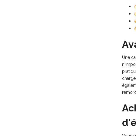
Av
Une car
n'impor
pratiqu
charge
égalem
remorq
Ac
d'
Vous ê