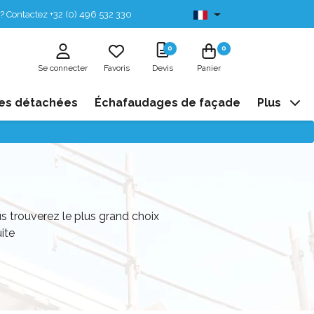
? Contactez +32 (0) 496 532 330
Disponibles de stock
0
0
Se connecter
Favoris
Devis
Panier
es détachées
Échafaudages de façade
Plus
trouverez le plus grand choix
ite