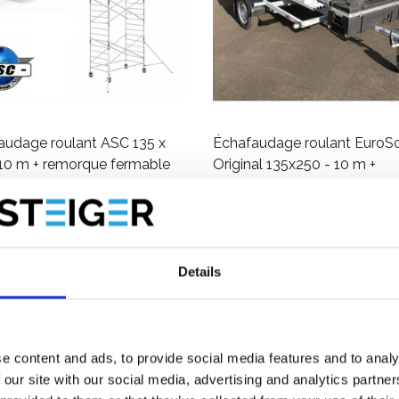
audage roulant ASC 135 x
Échafaudage roulant EuroSc
 10 m + remorque fermable
Original 135x250 - 10 m +
remorque fermée
09,00
€5.159,00
€5.599,00
€6.258,00
HT
HT
Afficher le produit
Afficher le produit
Details
e content and ads, to provide social media features and to analy
 our site with our social media, advertising and analytics partn