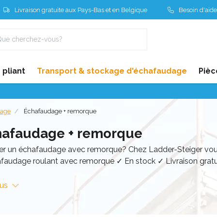
Livraison gratuite aux Pays-Bas et en Belgique
Besoin d'aide
pliant
Transport & stockage d'échafaudage
Pièc
dage
Échafaudage + remorque
hafaudage + remorque
er un échafaudage avec remorque? Chez Ladder-Steiger vous 
afaudage roulant avec remorque ✓ En stock ✓ Livraison gratu
lus