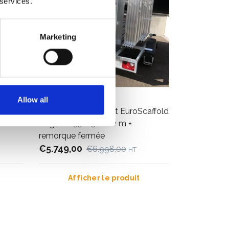
 services.
Marketing
Allow all
5 x
Échafaudage roulant EuroScaffold
able
Original 135x250 - 12 m +
remorque fermée
€5.749,00
€6.998,00
HT
Afficher le produit