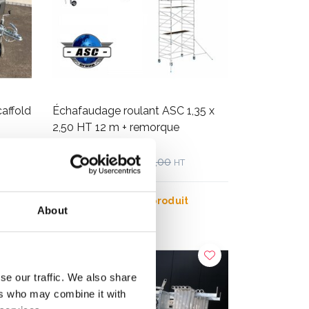
affold
Échafaudage roulant ASC 1,35 x
2,50 HT 12 m + remorque
€5.989,00
€6.399,00
HT
Afficher le produit
About
se our traffic. We also share
ers who may combine it with