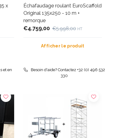
35 x
Échafaudage roulant EuroScaffold
Original 135x250 - 10 m +
remorque
€4.759,00
€5.998,00
HT
Afficher le produit
s et en
Besoin d'aide? Contactez +32 (0) 496 532
330