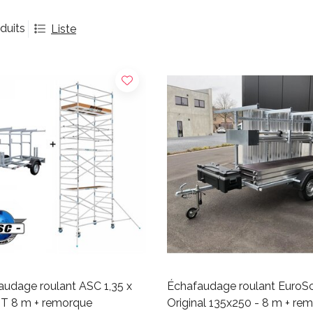
duits
Liste
audage roulant ASC 1,35 x
Échafaudage roulant EuroSc
HT 8 m + remorque
Original 135x250 - 8 m + re