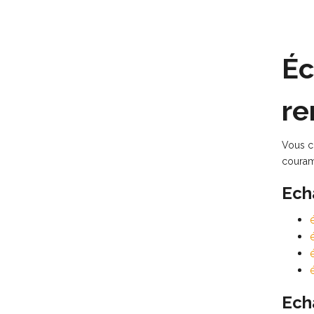
Éc
re
Vous c
couram
Ech
Ech