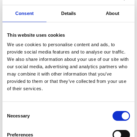
€2.509,00
€3.238,25
HT
€3.035,89
€3.918,28
TTC
Consent
Details
About
En stock à l'usine. Livraison gratuite en 1-2 semaine
This website uses cookies
We use cookies to personalise content and ads, to
provide social media features and to analyse our traffic.
Ajouter au panier
We also share information about your use of our site with
our social media, advertising and analytics partners who
Ajouter au devis
may combine it with other information that you’ve
provided to them or that they’ve collected from your use
Enregistrer comme favori
of their services.
Consent
Necessary
Selection
Informations sur le produit
Produits similaires
Preferences