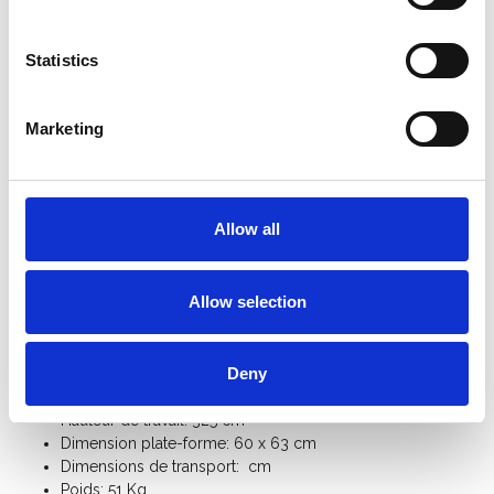
Description
Statistics
Le Genex GRP-PODIUM est conçu pour répondre aux normes
de sécurité en vigueur pour les personnes travaillant à une
hauteur de travail maximale de 3,00 m à 3,50 m, dans des zones
Marketing
à haut risque telles que les usines électriques, les usines
chimiques, les fonderies, les raffineries de pétrole et les
centrales nucléaires.
Allow all
Le plateforme individuelle roulante isolante en fibre de verre
Genex est pliable et facilement déplaçable grâce à ses roues.
Allow selection
Spécifications:
Nombre de marches: 5 marches
Deny
L'espace entre les marches: 25 cm
Hauteur de plate-forme: 125 cm
Hauteur de travail: 325 cm
Dimension plate-forme: 60 x 63 cm
Dimensions de transport: cm
Poids: 51 Kg