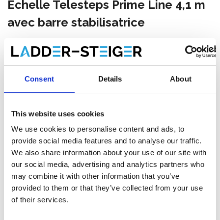
Échelle Telesteps Prime Line 4,1 m
avec barre stabilisatrice
€533,00
HT
€644,93
TTC
Livraison gratuite en 1-3 jours ouvrables, ou ramasser à
Consent
Details
About
Veghel, Drachten ou Maaseik (contactez le service
clientèle)
This website uses cookies
We use cookies to personalise content and ads, to
provide social media features and to analyse our traffic.
Ajouter au panier
We also share information about your use of our site with
our social media, advertising and analytics partners who
Ajouter au devis
may combine it with other information that you’ve
provided to them or that they’ve collected from your use
Enregistrer comme favori
of their services.