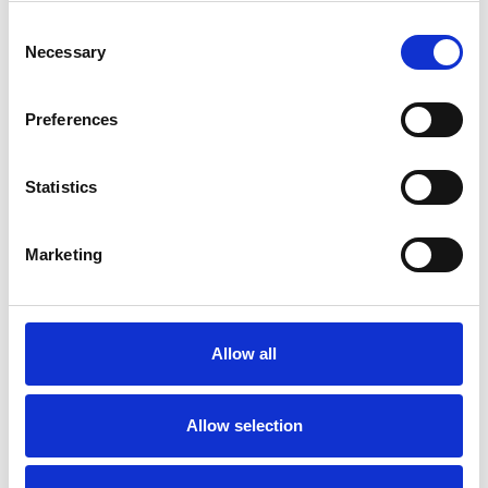
Consent
Necessary
Selection
Informations sur le produit
Produits similaires
Preferences
Description
Statistics
La Telesteps Prime Line est l'échelle télescopique la plus
puissante à ce jour.
Marketing
Prime est la première échelle télescopique avec une
construction en tube triangulaire, ce qui rend l'échelle stable en
torsion et plus solide que jamais. L'échelle est conçue pour être
utilisée avec un angle d'inclinaison de 75°. Les marches larges et
Allow all
inclinées avec rainure sont horizontales au sol et augmentent le
confort et la sécurité.
Allow selection
Avec la Prime Line, tout ce que Telesteps savait déjà sur la
conception d'échelles de qualité a été pris en compte et il est
entré dans une nouvelle ère où la sécurité, la qualité et le design