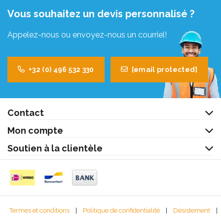
Vous souhaitez un devis personnalisé ?
Appelez-nous ou envoyez-nous un courriel!
+32 (0) 496 532 330
[email protected]
Contact
Mon compte
Soutien à la clientèle
Termes et conditions
|
Politique de confidentialité
|
Désistement
|