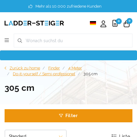
Mehr als 10.000 zufriedene Kunden
0
0
Zurück zu home
Finder
4 Meter
Do-it-yourself / Semi-professionel
305 cm
305 cm
Filter
Liste