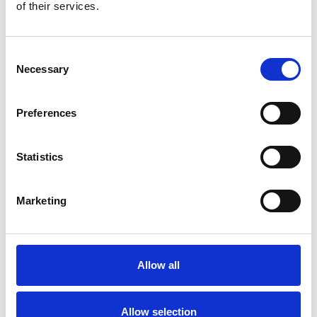
Produkt anzeigen
Produkt anzeigen
of their services.
Consent
Necessary
Selection
Preferences
Statistics
Marketing
ASC Universal Rollgerüst
90x305 4,2 m Arbeitshöhe
Allow all
€1.179,00
€1.459,52
Exkl. MwSt
Allow selection