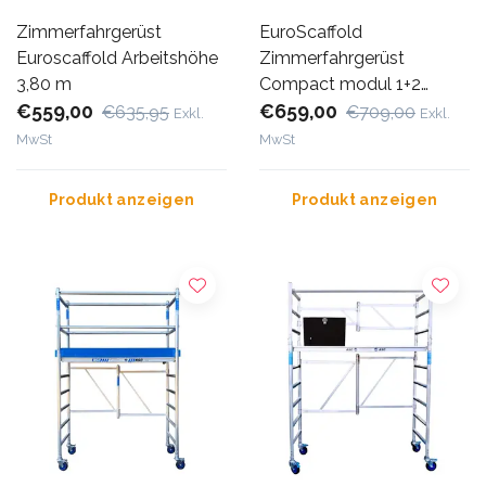
Zimmerfahrgerüst
EuroScaffold
Euroscaffold Arbeitshöhe
Zimmerfahrgerüst
3,80 m
Compact modul 1+2
€559,00
Arbeitshöhe 3,5 m
€659,00
€635,95
€709,00
Exkl.
Exkl.
MwSt
MwSt
Produkt anzeigen
Produkt anzeigen