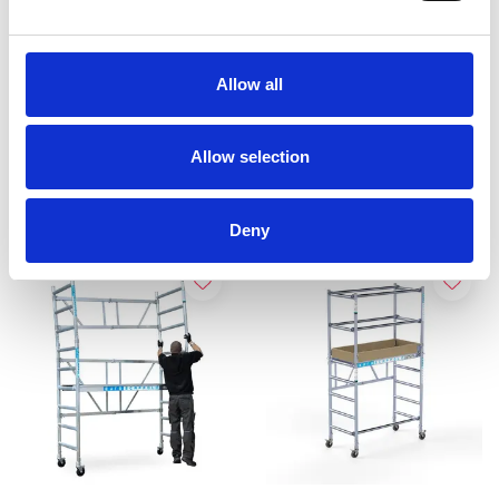
Altrex Zimmergerüst RS
Jumbo Klappgerüst mit
44 Power 4400
Treppe
Allow all
€399,00
€797,00
€443,00
Exkl.
Exkl. MwSt
MwSt
Allow selection
Produkt anzeigen
Produkt anzeigen
Deny