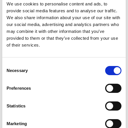
We use cookies to personalise content and ads, to
MwSt
MwSt
provide social media features and to analyse our traffic.
We also share information about your use of our site with
Produkt anzeigen
Produkt anzeigen
our social media, advertising and analytics partners who
may combine it with other information that you’ve
provided to them or that they’ve collected from your use
Mehr als 10.000 zufriedene
Kostenloser Versand in den
of their services.
Kunden
Niederlanden und Belgien
Consent
Necessary
Selection
Preferences
Statistics
Marketing