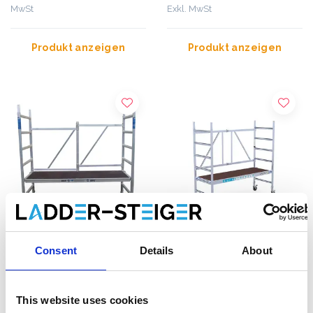
MwSt
Exkl. MwSt
Produkt anzeigen
Produkt anzeigen
Consent
Details
About
ASC Zimmerfahrgerüst A-
Zimmerfahrgerüst
Line Arbeitshöhe 3 m
Euroscaffold Arbeitshöhe
3 m
This website uses cookies
€395,00
€369,00
€453,85
€416,10
Exkl.
Exkl.