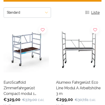
Liste
EuroScaffold
Alumexx Fahrgerüst Eco
Zimmerfahrgerüst
Line Modul A Arbeitshöhe
Compact modul 1
3 m
Arbeitshöhe 3 m
€329,00
€299,00
€379,00
€307,61
Exkl.
Exkl.