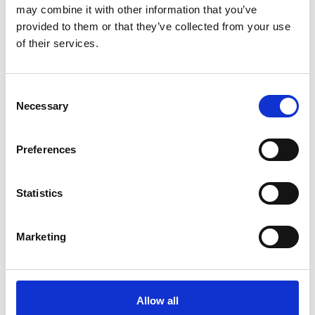
may combine it with other information that you’ve
Produkt anzeigen
Produkt anzeigen
provided to them or that they’ve collected from your use
of their services.
Consent
Necessary
Selection
Preferences
Statistics
EuroScaffold Rollgerüst
ASC Rollgerüst AGS Pro
Marketing
Original 135x305
doppelseitig 75 x 305 x
Arbeitshöhe 5,2 m
5,2 m Arbeitshöhe
€1.859,00
€2.289,00
€2.295,98
€2.833,38
Exkl. MwSt
Exkl. MwSt
Allow all