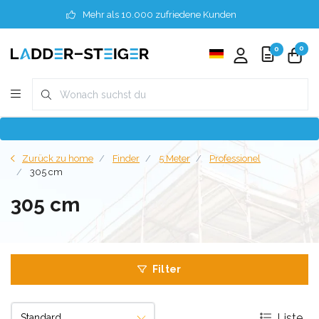
Mehr als 10.000 zufriedene Kunden
0
0
Zurück zu home
Finder
5 Meter
Professionel
305 cm
305 cm
Filter
Liste