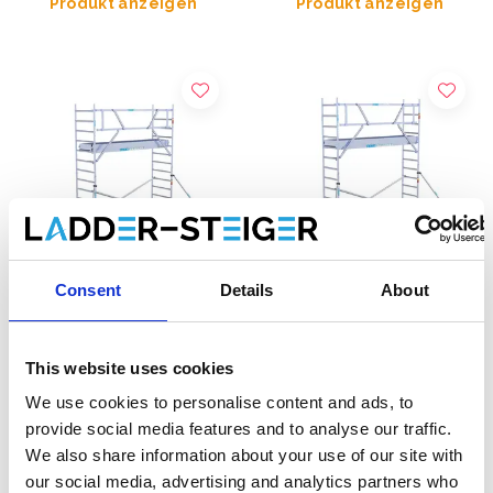
Produkt anzeigen
Produkt anzeigen
Consent
Details
About
EuroScaffold Rollgerüst
EuroScaffold Farhrgerüst
Original 90x305
Original 75x305
This website uses cookies
Arbeitshöhe 5,2 m
Arbeitshöhe 5,2 m
We use cookies to personalise content and ads, to
€1.699,00
€1.489,00
€2.098,51
€1.699,00
provide social media features and to analyse our traffic.
Exkl. MwSt
Exkl. MwSt
We also share information about your use of our site with
our social media, advertising and analytics partners who