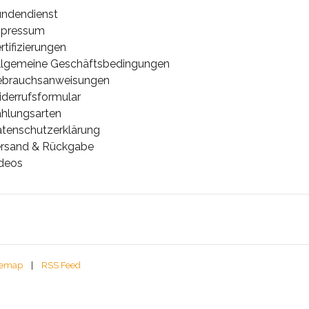
ndendienst
mpressum
rtifizierungen
lgemeine Geschäftsbedingungen
ebrauchsanweisungen
derrufsformular
hlungsarten
tenschutzerklärung
rsand & Rückgabe
deos
temap
|
RSS Feed