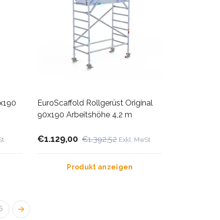
0x190
EuroScaffold Rollgerüst Original
90x190 Arbeitshöhe 4,2 m
€1.129,00
€1.392,52
St
Exkl. MwSt
Produkt anzeigen
6