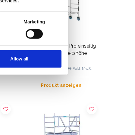
 services.
Marketing
inal
ASC Rollgerüst AGS Pro einseitig
75 x 305 x 4,2 m Arbeitshöhe
Allow all
€1.239,00
€1.532,21
 MwSt
Exkl. MwSt
Produkt anzeigen