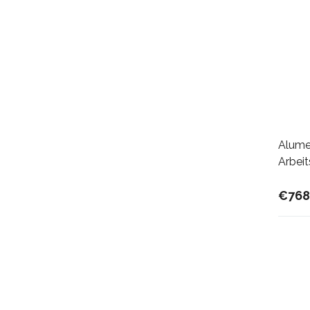
Alume
Arbei
€768