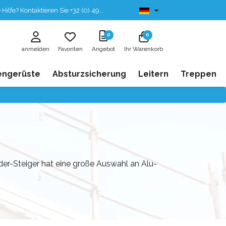
fe? Kontaktieren Sie +32 (0) 496 532 330
Ab lager lieferbar
0
0
anmelden
Favoriten
Angebot
Ihr Warenkorb
engerüste
Absturzsicherung
Leitern
Treppen
der-Steiger hat eine große Auswahl an Alu-