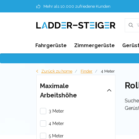
Mehr als 10.000 zufriedene Kunden
Fahrgerüste
Zimmergerüste
Gerüst
Zurück zu home
Finder
4 Meter
Rol
Maximale
Arbeitshöhe
Suchen
Gerüst
3 Meter
4 Meter
5 Meter