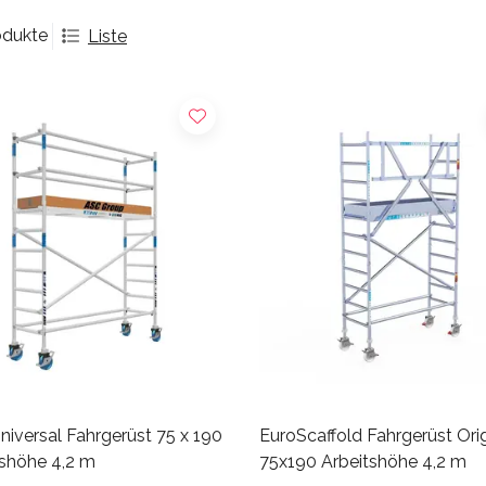
odukte
Liste
iversal Fahrgerüst 75 x 190
EuroScaffold Fahrgerüst Orig
tshöhe 4,2 m
75x190 Arbeitshöhe 4,2 m