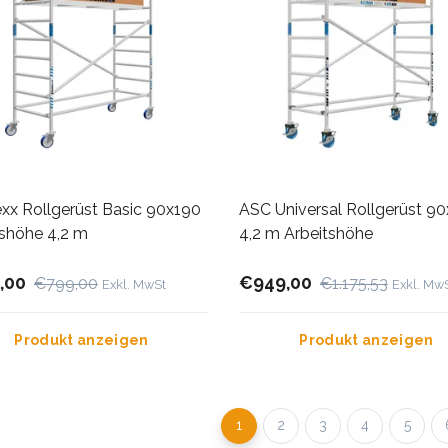
xx Rollgerüst Basic 90x190
ASC Universal Rollgerüst 9
tshöhe 4,2 m
4,2 m Arbeitshöhe
,00
€949,00
€799,00
€1.175,53
Exkl. MwSt
Exkl. Mw
Produkt anzeigen
Produkt anzeigen
1
2
3
4
5