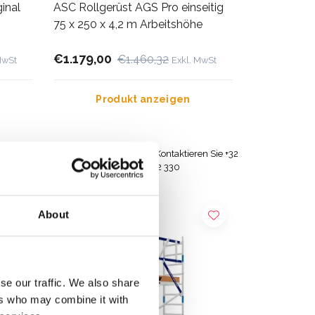
inal
ASC Rollgerüst AGS Pro einseitig
75 x 250 x 4,2 m Arbeitshöhe
€1.179,00
€1.460,32
MwSt
Exkl. MwSt
Produkt anzeigen
derlanden
Brauchen Sie Hilfe? Kontaktieren Sie +32
(0) 496 532 330
About
se our traffic. We also share
ers who may combine it with