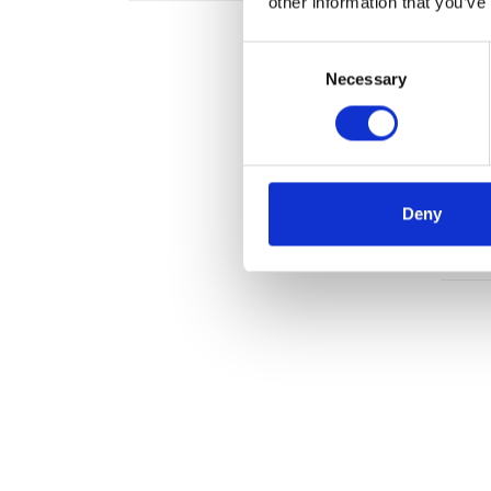
other information that you’ve
Consent
Necessary
Selection
ASC Un
Arbei
Deny
€1.1