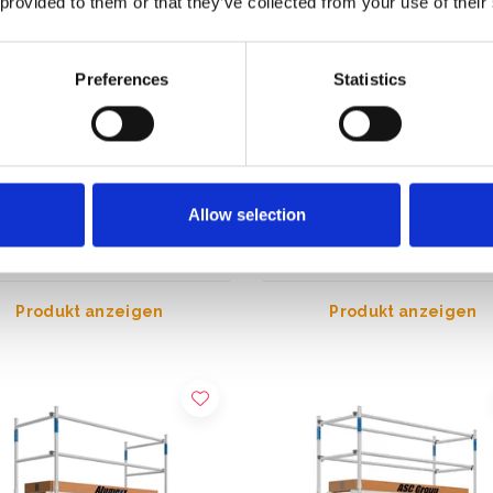
 provided to them or that they’ve collected from your use of their
Preferences
Statistics
iversal Fahrgerüst 75 x 305
EuroScaffold Fahrgerüst Orig
tshöhe 4,2 m
75x305 Arbeitshöhe 4,2 m
Allow selection
49,00
€1.249,00
€1.422,70
€1.439,00
Exkl. MwSt
Exkl.
Produkt anzeigen
Produkt anzeigen