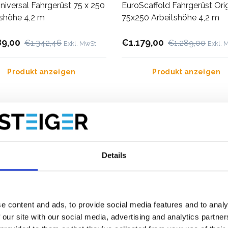
iversal Fahrgerüst 75 x 250
EuroScaffold Fahrgerüst Orig
tshöhe 4,2 m
75x250 Arbeitshöhe 4,2 m
89,00
€1.179,00
€1.342,46
€1.289,00
Exkl. MwSt
Exkl. 
Produkt anzeigen
Produkt anzeigen
r als 10.000 zufriedene Kunden
Kostenloser Versand in den Nie
und Belgien
Details
e content and ads, to provide social media features and to analy
 our site with our social media, advertising and analytics partn