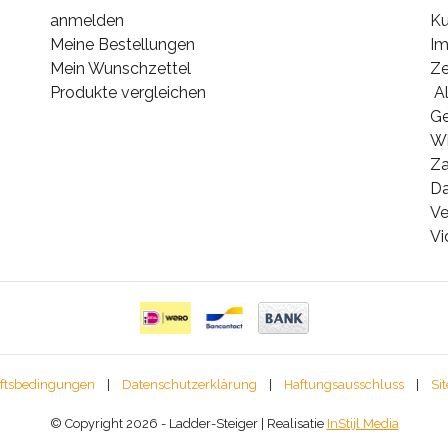
anmelden
Ku
Meine Bestellungen
I
Mein Wunschzettel
Ze
Produkte vergleichen
Al
G
Wi
Za
Da
Ve
Vi
ftsbedingungen
|
Datenschutzerklärung
|
Haftungsausschluss
|
Si
© Copyright 2026 - Ladder-Steiger | Realisatie
InStijl Media