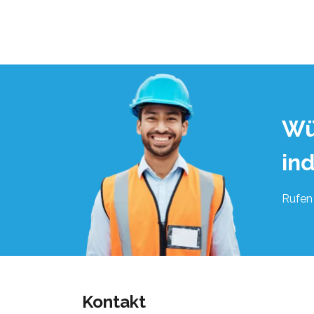
Wü
in
Rufen 
Kontakt