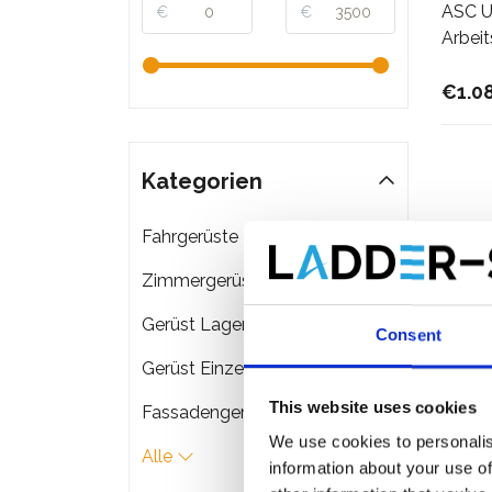
ASC Un
€
€
Arbei
€1.0
Kategorien
Fahrgerüste
Meh
Zimmergerüste
Gerüst Lagerung & Transport
Consent
Gerüst Einzelteile
This website uses cookies
Fassadengerüste
We use cookies to personalis
Alle
information about your use of