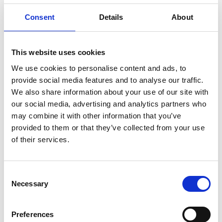
Consent
Details
About
This website uses cookies
We use cookies to personalise content and ads, to
provide social media features and to analyse our traffic.
We also share information about your use of our site with
our social media, advertising and analytics partners who
may combine it with other information that you’ve
provided to them or that they’ve collected from your use
of their services.
ASC Rollgerüst AGS Pro
ASC Rollgerüst AGS Pro
doppelseitig 135 x 250 x
doppelseitig 135 x 305 x
11,2 m Arbeitshöhe
11,2 m Arbeitshöhe
Consent
€5.059,00
€5.289,00
Necessary
€6.277,75
€6.553,05
Selection
Exkl. MwSt
Exkl. MwSt
Preferences