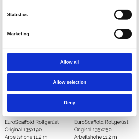
Produkt anzeigen
Produkt anzeigen
Statistics
Mehr als 10.000 zufriedene
Kostenloser Versand in den
Kunden
Niederlanden und Belgien
Marketing
Allow all
Allow selection
Deny
EuroScaffold Rollgerüst
EuroScaffold Rollgerüst
Original 135x190
Original 135x250
Arbeitshöhe 11,2 m
Arbeitshöhe 11,2 m