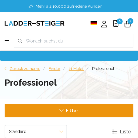
Mehr als 10.000 zufriedene Kunden
0
0
Zurück zu home
Finder
11 Meter
Professionel
Professionel
Filter
Liste