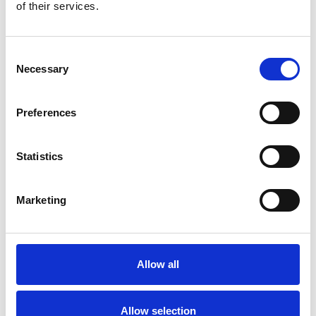
Produkt anzeigen
Produkt anzeigen
of their services.
Consent
Necessary
Selection
Preferences
Statistics
Marketing
EuroScaffold Rollgerüst
ONE XL PRO 75x165
Arbeitshöhe 6,20 m
Allow all
€2.649,00
€3.375,94
Exkl. MwSt
Allow selection