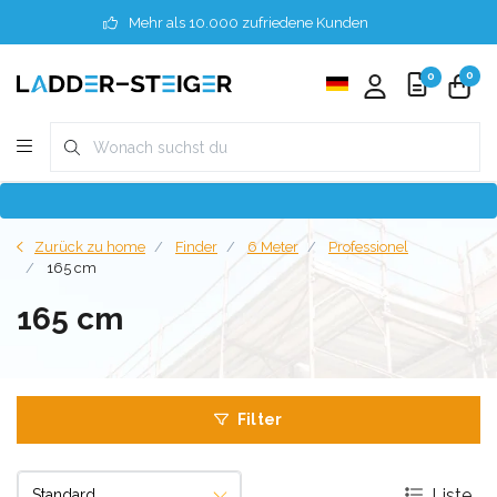
Mehr als 10.000 zufriedene Kunden
0
0
Zurück zu home
Finder
6 Meter
Professionel
165 cm
165 cm
Filter
Liste