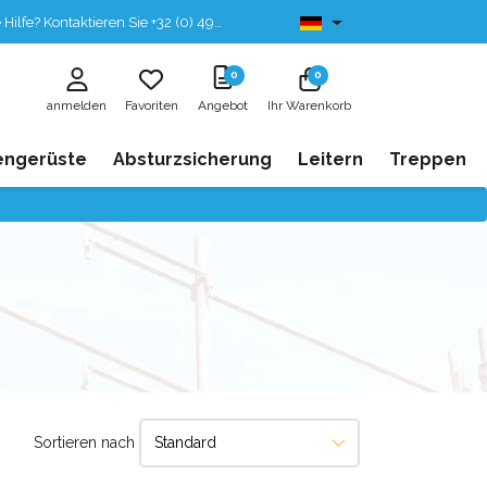
fe? Kontaktieren Sie +32 (0) 496 532 330
Ab lager lieferbar
0
0
anmelden
Favoriten
Angebot
Ihr Warenkorb
engerüste
Absturzsicherung
Leitern
Treppen
Sortieren nach