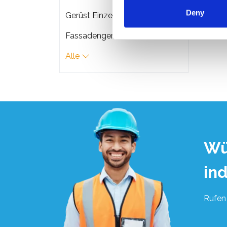
Deny
Gerüst Einzelteile
Fassadengerüste
Alle
Wü
in
Rufen 