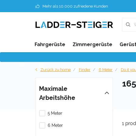
Mehr als 10.000 zufriedene Kunden
Fahrgerüste
Zimmergerüste
Gerüst
Zurück zu home
Finder
6 Meter
Do it yo
16
Maximale
Arbeitshöhe
5 Meter
1 pro
6 Meter