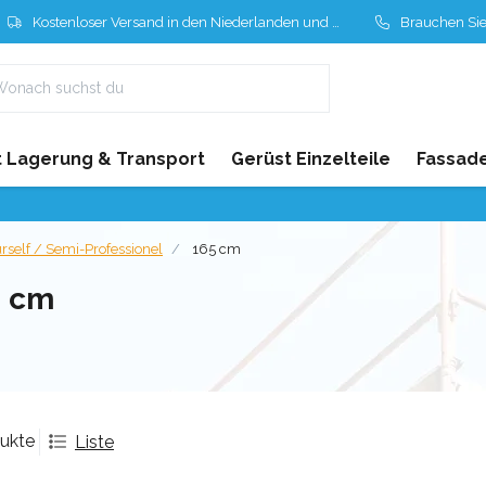
Kostenloser Versand in den Niederlanden und Belgien
Brauchen Sie Hil
 Lagerung & Transport
Gerüst Einzelteile
Fassad
urself / Semi-Professionel
165 cm
5 cm
dukte
Liste