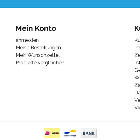
Mein Konto
K
anmelden
Ku
Meine Bestellungen
I
Mein Wunschzettel
Ze
Produkte vergleichen
Al
G
Wi
Za
Da
Ve
Vi