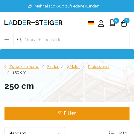
Mehr als 10.000 zufriedene Kunden
0
0
Zurück zu home
Finder
9 Meter
Professionel
250 cm
250 cm
Filter
Liste