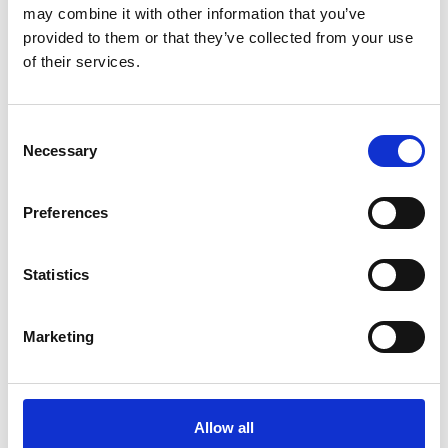
may combine it with other information that you’ve
Produkt anzeigen
Produkt anzeigen
provided to them or that they’ve collected from your use
of their services.
Consent
Necessary
Selection
Preferences
Statistics
EuroScaffold Rollgerüst
ASC Rollgerüst AGS Pro
Marketing
Original 135x250
doppelseitig 75 x 250 x
Arbeitshöhe 9,2 m
9,2 m Arbeitshöhe
€3.059,00
€3.649,00
€3.793,68
€4.520,77
Exkl. MwSt
Exkl. MwSt
Allow all