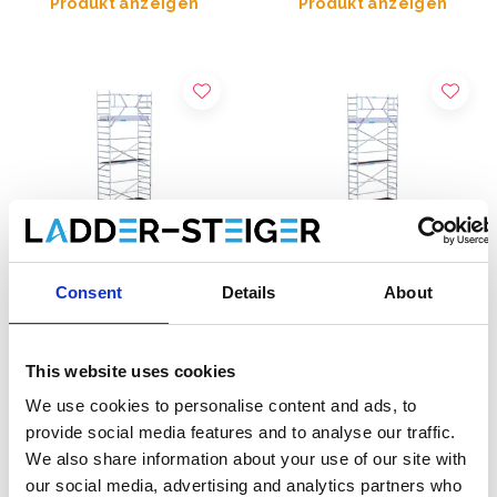
Produkt anzeigen
Produkt anzeigen
Consent
Details
About
EuroScaffold Rollgerüst
EuroScaffold Fahrgerüst
Original 90x250
Original 75x250
This website uses cookies
Arbeitshöhe 9,2 m
Arbeitshöhe 9,2 m
We use cookies to personalise content and ads, to
€2.589,00
€2.439,00
€3.201,82
€2.629,00
provide social media features and to analyse our traffic.
Exkl. MwSt
Exkl. MwSt
We also share information about your use of our site with
our social media, advertising and analytics partners who