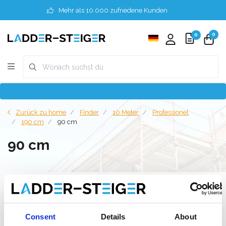
Mehr als 10.000 zufriedene Kunden
0
0
Zurück zu home
Finder
10 Meter
Professionel
190 cm
90 cm
90 cm
Filter
Consent
Details
About
Liste