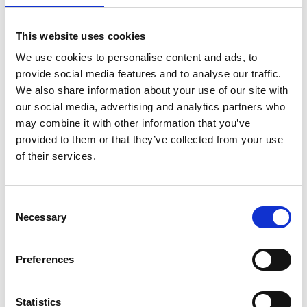
This website uses cookies
We use cookies to personalise content and ads, to
provide social media features and to analyse our traffic.
We also share information about your use of our site with
our social media, advertising and analytics partners who
may combine it with other information that you’ve
provided to them or that they’ve collected from your use
of their services.
EuroScaffold Rollgerüst
ASC Rollgerüst AGS Pro
Consent
Necessary
Original 90x190
doppelseitig 90 x 190 x
Selection
Arbeitshöhe 10,2 m
10,2 m Arbeitshöhe
€2.689,00
€4.309,00
€3.336,82
€5.342,47
Preferences
Exkl. MwSt
Exkl. MwSt
Statistics