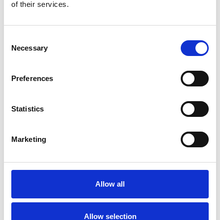
Produkt anzeigen
of their services.
Consent
Necessary
Selection
Preferences
Statistics
Marketing
EuroScaffold Fahrgerüst
ASC Rollgerüst AGS Pro
Original 75x250
doppelseitig 75 x 250 x
Arbeitshöhe 10,2 m
10,2 m Arbeitshöhe
Allow all
€2.789,00
€4.399,00
€3.019,00
€5.456,91
Exkl. MwSt
Exkl. MwSt
Allow selection