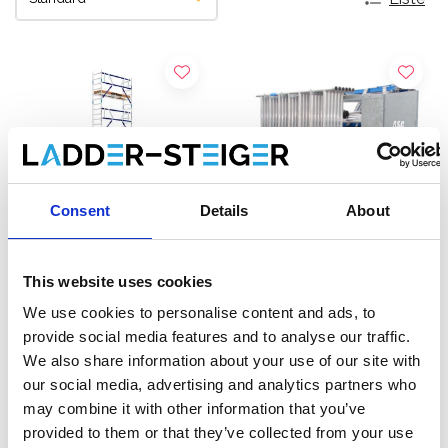
Consent
Details
About
This website uses cookies
ASC Rollgerüst AGS Pro
Rollgerüst mit
We use cookies to personalise content and ads, to
einseitig 75 x 250 x 10,2 m
Montageschutzgeländer
provide social media features and to analyse our traffic.
Arbeitshöhe
75-250 x 10 m mit
We also share information about your use of our site with
€3.089,00
Anhänger
€5.249,00
€3.821,72
Exkl. MwSt
our social media, advertising and analytics partners who
Exkl. MwSt
may combine it with other information that you’ve
Produkt anzeigen
provided to them or that they’ve collected from your use