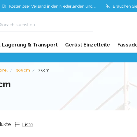
Kostenloser Versand in den Niederlanden und Belgien
Brauchen Sie Hil
 Lagerung & Transport
Gerüst Einzelteile
Fassad
ionel
305 cm
75 cm
 cm
dukte
Liste