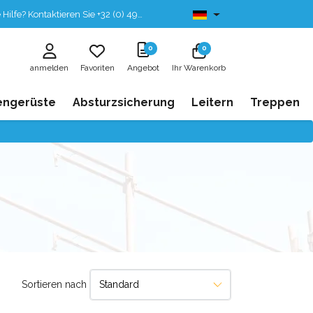
fe? Kontaktieren Sie +32 (0) 496 532 330
Ab lager lieferbar
0
0
anmelden
Favoriten
Angebot
Ihr Warenkorb
engerüste
Absturzsicherung
Leitern
Treppen
Sortieren nach