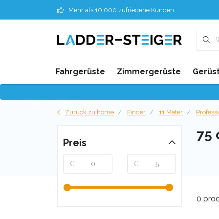
Mehr als 10.000 zufriedene Kunden
Fahrgerüste
Zimmergerüste
Gerüst
Zurück zu home
Finder
11 Meter
Profess
75
Preis
€
€
0 pro