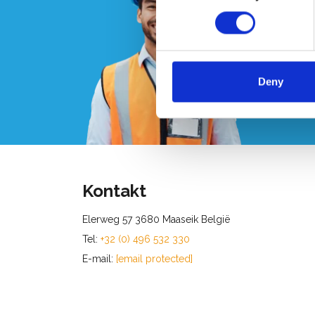
Wü
in
Deny
Rufen 
Kontakt
Elerweg 57 3680 Maaseik België
Tel:
+32 (0) 496 532 330
E-mail:
[email protected]