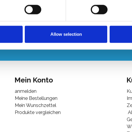
nschen Sie ein
+
dividuelles Angebot?
Allow selection
Sie uns an oder schreiben Sie uns eine E-Mail!
Mein Konto
K
anmelden
Ku
Meine Bestellungen
I
Mein Wunschzettel
Ze
Produkte vergleichen
Al
G
Wi