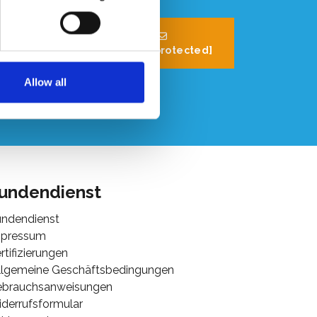
32 (0) 496 532
330
[email protected]
Allow all
undendienst
ndendienst
mpressum
rtifizierungen
lgemeine Geschäftsbedingungen
ebrauchsanweisungen
derrufsformular