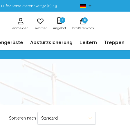
fe? Kontaktieren Sie +32 (0) 496 532 330
Ab lager lieferbar
0
0
anmelden
Favoriten
Angebot
Ihr Warenkorb
engerüste
Absturzsicherung
Leitern
Treppen
Sortieren nach