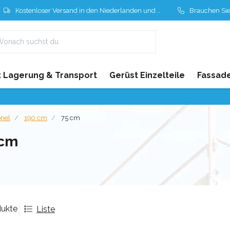
Kostenloser Versand in den Niederlanden und Belgien
Brauchen Sie Hil
 Lagerung & Transport
Gerüst Einzelteile
Fassad
onel
190 cm
75 cm
 cm
dukte
Liste