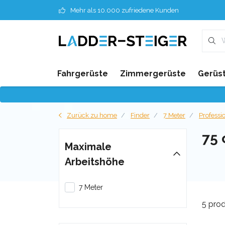
Mehr als 10.000 zufriedene Kunden
Fahrgerüste
Zimmergerüste
Gerüst
Zurück zu home
Finder
7 Meter
Professi
75
Maximale
Arbeitshöhe
7 Meter
5 pro