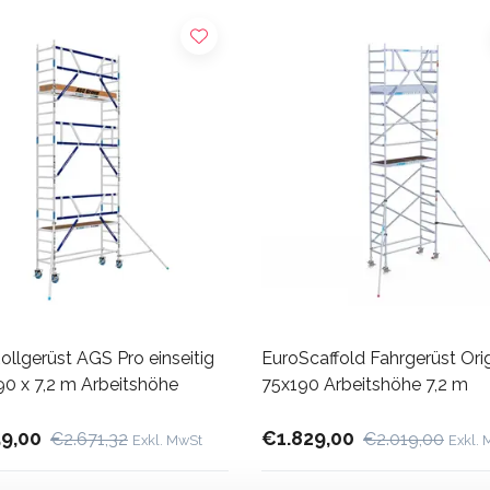
llgerüst AGS Pro einseitig
EuroScaffold Fahrgerüst Orig
90 x 7,2 m Arbeitshöhe
75x190 Arbeitshöhe 7,2 m
59,00
€1.829,00
€2.671,32
€2.019,00
Exkl. MwSt
Exkl.