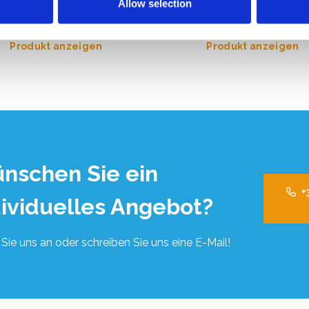
Allow selection
09,00
€2.099,00
€3.356,50
€2.549,42
Exkl. MwSt
Exkl.
Produkt anzeigen
Produkt anzeigen
nschen Sie ein
+
dividuelles Angebot?
Sie uns an oder schreiben Sie uns eine E-Mail!