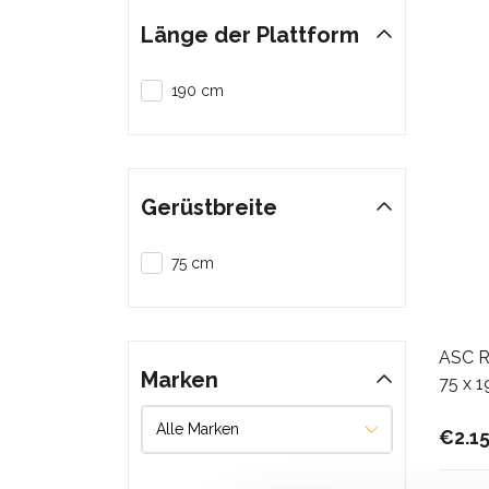
Länge der Plattform
190 cm
Gerüstbreite
75 cm
ASC Ro
Marken
75 x 1
€2.1