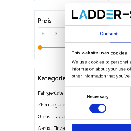
Preis
€
€
Consent
This website uses cookies
We use cookies to personalis
information about your use of
other information that you’ve
Kategorien
Consent
Fahrgerüste
Necessary
Selection
Zimmergerüste
ASC R
Gerüst Lagerung & Transport
doppel
Arbei
Gerüst Einzelteile