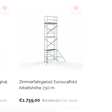
inal
Zimmerfahrgerüst Euroscaffold
Arbeitshöhe 7,50 m
€1.759,00
€2.100,50
 MwSt
Exkl. MwSt