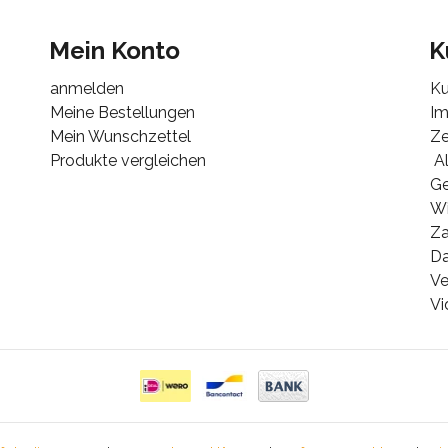
Mein Konto
K
anmelden
Ku
Meine Bestellungen
I
Mein Wunschzettel
Ze
Produkte vergleichen
Al
G
Wi
Za
Da
Ve
Vi