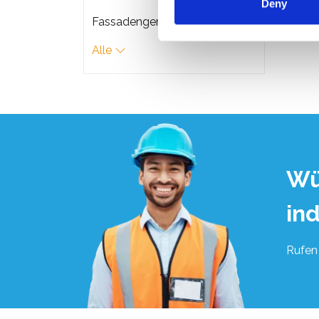
Deny
€2.7
Fassadengerüste
Alle
Wü
in
Rufen 