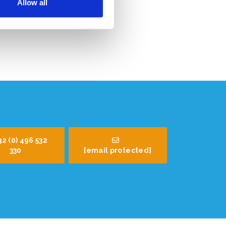
Allow all
 MwSt
32 (0) 496 532
330
[email protected]