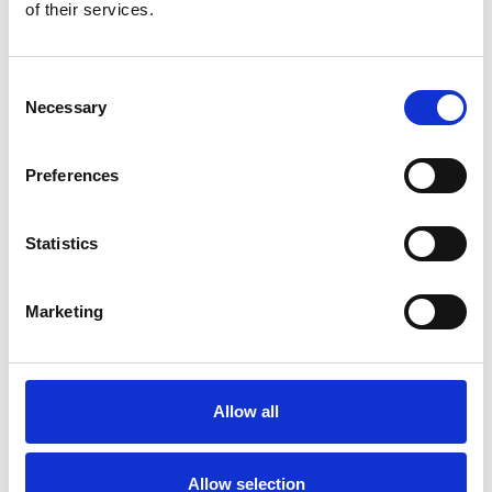
Produkt anzeigen
Produkt anzeigen
of their services.
Consent
Necessary
Selection
Preferences
Statistics
Marketing
ASC Rollgerüst AGS Pro
doppelseitig 75 x 305 x 7,2
m Arbeitshöhe
Allow all
€2.929,00
€3.633,64
Exkl. MwSt
Allow selection