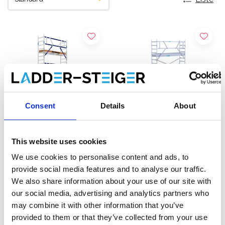
Consent
Details
About
This website uses cookies
ASC Rollgerüst AGS Pro
EuroScaffold Fahrgerüst
We use cookies to personalise content and ads, to
einseitig 75 x 305 x 7,2 m
Original 75x305
provide social media features and to analyse our traffic.
Arbeitshöhe
Arbeitshöhe 7,2 m
We also share information about your use of our site with
€2.359,00
€2.069,00
€2.922,27
€2.419,00
our social media, advertising and analytics partners who
Exkl. MwSt
Exkl. MwSt
may combine it with other information that you’ve
provided to them or that they’ve collected from your use