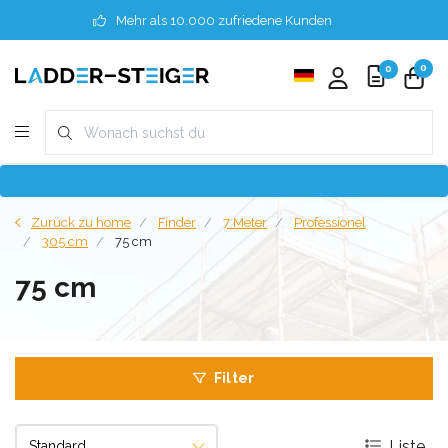
Mehr als 10.000 zufriedene Kunden
0
0
Zurück zu home
Finder
7 Meter
Professionel
305 cm
75 cm
75 cm
Filter
Liste