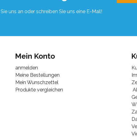
Sie uns an oder schreiben Sie uns eine E-Mail!
Mein Konto
K
anmelden
Ku
Meine Bestellungen
I
Mein Wunschzettel
Ze
Produkte vergleichen
Al
G
Wi
Za
Da
Ve
Vi