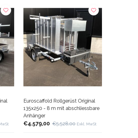
inal
Euroscaffold Rollgerüst Original
135x250 - 8 m mit abschliessbare
Anhänger
€4.579,00
€5.528,00
 MwSt
Exkl. MwSt