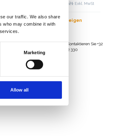
€2.829,00
€3.506,21
 MwSt
Exkl. MwSt
se our traffic. We also share
Produkt anzeigen
ers who may combine it with
 services.
derlanden
Brauchen Sie Hilfe? Kontaktieren Sie +32
(0) 496 532 330
Marketing
Allow all