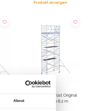
Produkt anzeigen
8 m
EuroScaffold Rollgerüst Original
About
r
135x250 Arbeitshöhe 8,2 m