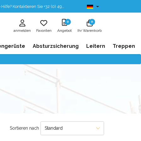
fe? Kontaktieren Sie +32 (0) 496 532 330
Ab lager lieferbar
0
0
anmelden
Favoriten
Angebot
Ihr Warenkorb
engerüste
Absturzsicherung
Leitern
Treppen
Sortieren nach