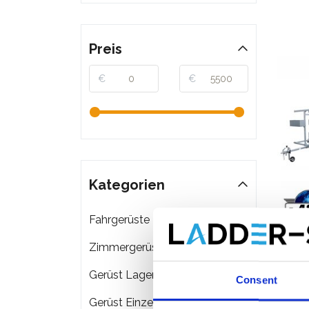
Preis
€
€
Kategorien
Fahrgerüste
Zimmergerüste
ASC Ro
Gerüst Lagerung & Transport
Consent
Arbei
Gerüst Einzelteile