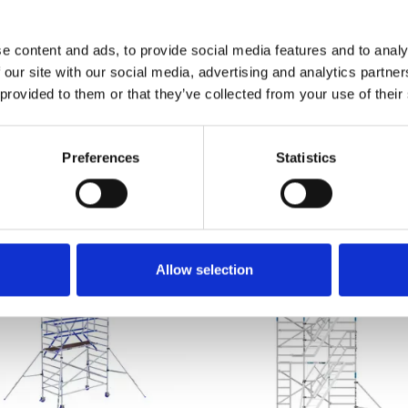
59,00
€4.759,00
€4.899,00
€5.199,00
Exkl. MwSt
Exkl.
e content and ads, to provide social media features and to analy
Produkt anzeigen
Produkt anzeigen
 our site with our social media, advertising and analytics partn
 provided to them or that they’ve collected from your use of their
r als 10.000 zufriedene Kunden
Kostenloser Versand in den Nie
und Belgien
Preferences
Statistics
Allow selection