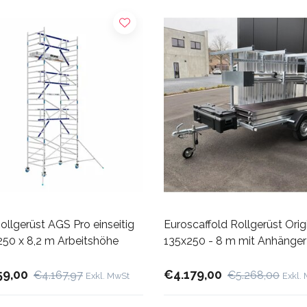
llgerüst AGS Pro einseitig
Euroscaffold Rollgerüst Orig
250 x 8,2 m Arbeitshöhe
135x250 - 8 m mit Anhänger
59,00
€4.179,00
€4.167,97
€5.268,00
Exkl. MwSt
Exkl.