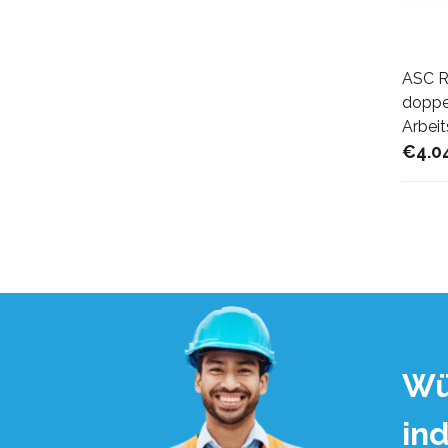
ASC R
doppel
Arbei
€4.0
Wü
in