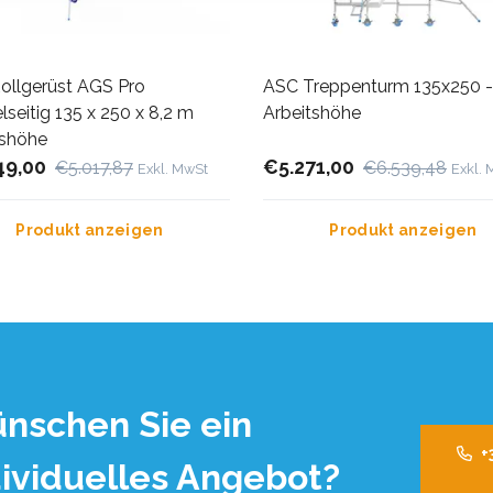
ollgerüst AGS Pro
ASC Treppenturm 135x250 -
seitig 135 x 250 x 8,2 m
Arbeitshöhe
tshöhe
49,00
€5.271,00
€5.017,87
€6.539,48
Exkl. MwSt
Exkl.
Produkt anzeigen
Produkt anzeigen
nschen Sie ein
+
dividuelles Angebot?