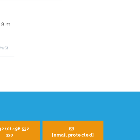
 8 m
 MwSt
32 (0) 496 532
330
[email protected]