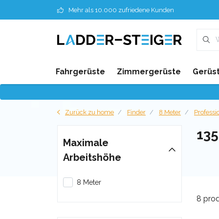
Mehr als 10.000 zufriedene Kunden
Fahrgerüste
Zimmergerüste
Gerüst
Zurück zu home
Finder
8 Meter
Professi
13
Maximale
Arbeitshöhe
8 Meter
8 pro