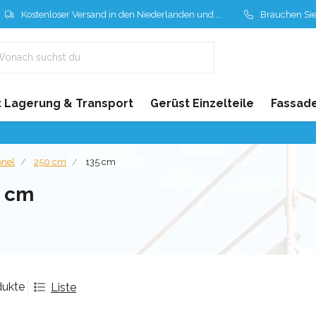
Kostenloser Versand in den Niederlanden und Belgien
Brauchen Sie Hil
 Lagerung & Transport
Gerüst Einzelteile
Fassad
onel
250 cm
135 cm
5 cm
dukte
Liste