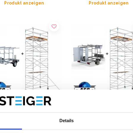
Produkt anzeigen
Produkt anzeigen
llgerüst 1,35 x 2,50
ASC Rollgerüst 135 x 250 - 
Details
tshöhe 8 m mit Anhänger
mit abschliessbare Anhänge