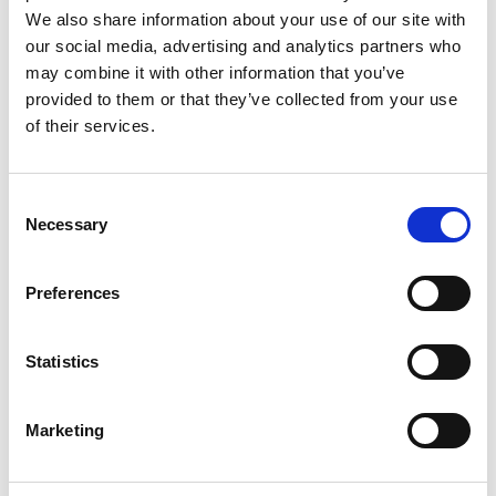
13,2 m
13,2 m
We also share information about your use of our site with
€5.119,00
€4.559,00
€6.346,76
€5.645,57
our social media, advertising and analytics partners who
Exkl. MwSt
Exkl. MwSt
may combine it with other information that you’ve
provided to them or that they’ve collected from your use
Produkt anzeigen
Produkt anzeigen
of their services.
Consent
Mehr als 10.000 zufriedene
Kostenloser Versand in den
Necessary
Kunden
Niederlanden und Belgien
Selection
Preferences
Statistics
Marketing