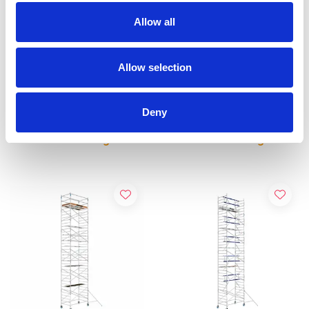
Allow all
ASC Rollgerüst AGS Pro
ASC Rollgerüst AGS Pro
einseitig 135 x 250 x 13,2
einseitig 135 x 190 x 13,2
m Arbeitshöhe
m Arbeitshöhe
Allow selection
€5.289,00
€5.009,00
€6.554,89
€6.214,85
Exkl. MwSt
Exkl. MwSt
Deny
Produkt anzeigen
Produkt anzeigen