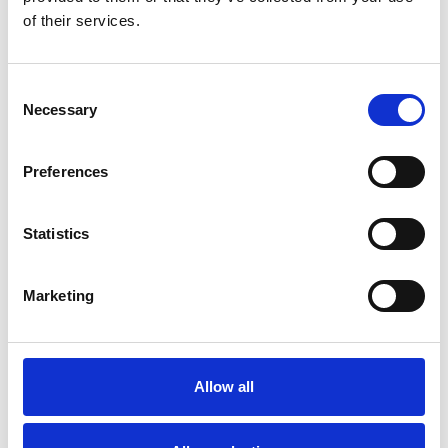
of their services.
Produkt anzeigen
Produkt anzeigen
Consent
Necessary
Selection
Preferences
Statistics
Marketing
Solide Schiebeleiter 4-
teilig 4x10 Sprossen
Allow all
€1.010,00
€1.278,74
Exkl. MwSt