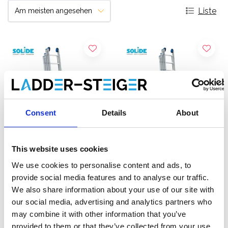
Liste
Consent
Details
About
This website uses cookies
Solide Schiebeleiter 4-
Solide Schiebeleiter 4-
We use cookies to personalise content and ads, to
teilig 4x8 Sprossen
teilig 4x9 Sprossen
provide social media features and to analyse our traffic.
We also share information about your use of our site with
€836,00
€919,00
€1.057,72
€1.163,17
Exkl.
Exkl.
our social media, advertising and analytics partners who
MwSt
MwSt
may combine it with other information that you’ve
provided to them or that they’ve collected from your use