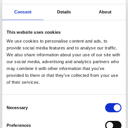
Produkt anzeigen
Produkt anzeigen
Consent
Details
About
This website uses cookies
We use cookies to personalise content and ads, to
provide social media features and to analyse our traffic.
We also share information about your use of our site with
our social media, advertising and analytics partners who
may combine it with other information that you’ve
provided to them or that they’ve collected from your use
of their services.
Little Giant Safety Cage
Jumbo SuperPRO Stufen-
Consent
Podestleiter GFK 8 Stufen
Stehleiter 8 Stufen
Necessary
Selection
€1.119,00
€291,00
€1.359,00
Exkl. MwSt
Preferences
Exkl. MwSt