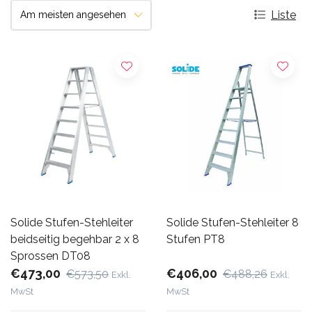
Liste
Solide Stufen-Stehleiter
Solide Stufen-Stehleiter 8
beidseitig begehbar 2 x 8
Stufen PT8
Sprossen DT08
€473,00
€406,00
€573,50
€488,26
Exkl.
Exkl.
MwSt
MwSt