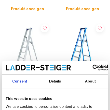
Produkt anzeigen
Produkt anzeigen
Consent
Details
About
Eurostairs Podesttreppe 5
ASC Premium Trittleiter 5
Stufen STX-5
Stufen BT5
This website uses cookies
€195,00
€244,00
€201,19
€267,68
Exkl.
Exkl.
We use cookies to personalise content and ads, to
MwSt
MwSt