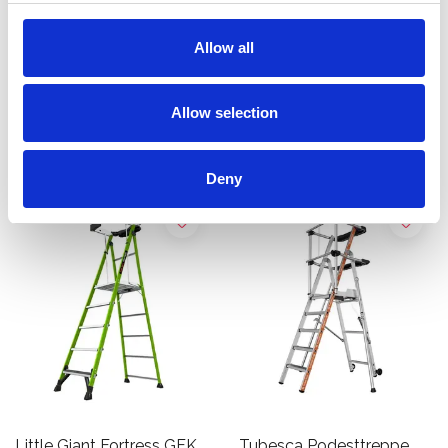
Haushaltsleiter 5-stufig
Sicherheitstreppe 5-Stufig
mit Bügel
Allow all
€105,00
€439,00
€459,00
Exkl. MwSt
Exkl.
MwSt
Allow selection
Produkt anzeigen
Produkt anzeigen
Deny
Little Giant Fortress GFK
Tubesca Podesttreppe