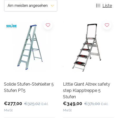
Liste
Solide Stufen-Stehleiter 5
Little Giant Altrex safety
Stufen PT5
step Klapptreppe 5
Stufen
€277,00
€349,00
€325,02
€371,00
Exkl.
Exkl.
MwSt
MwSt