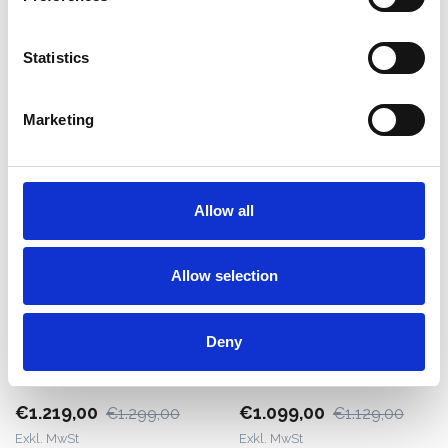
Nicht auf Lager
Produkt anzeigen
Statistics
Marketing
Allow all
Allow selection
Mondelin Levpano Combi
Mondelin Levpano Combi
Deny
450 Plattenheber
400 Plattenheber
€1.219,00
€1.099,00
€1.299,00
€1.129,00
Exkl. MwSt
Exkl. MwSt