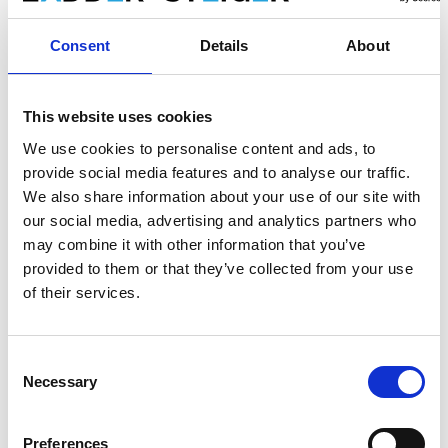
Produkt anzeigen
Produkt anzeigen
Consent
Details
About
This website uses cookies
We use cookies to personalise content and ads, to
provide social media features and to analyse our traffic.
We also share information about your use of our site with
our social media, advertising and analytics partners who
may combine it with other information that you’ve
provided to them or that they’ve collected from your use
of their services.
Mondelin Levpano 1
Mondelin Levpano Easy
Plattenlift Plattenheber
Plattenlift Plattenheber
Consent
Necessary
Selection
€749,00
€559,00
€769,00
€599,00
Exkl.
Exkl.
MwSt
MwSt
Preferences