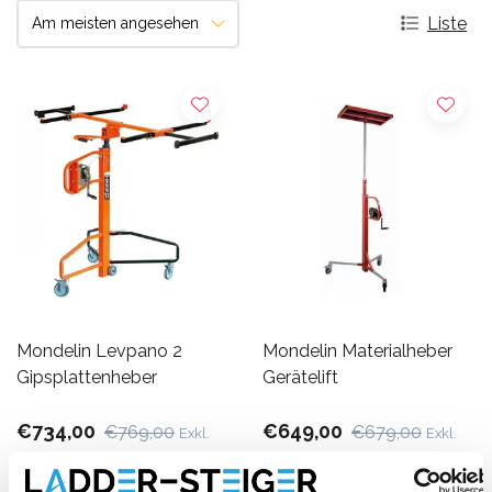
Liste
Mondelin Levpano 2
Mondelin Materialheber
Gipsplattenheber
Gerätelift
€734,00
€649,00
€769,00
€679,00
Exkl.
Exkl.
MwSt
MwSt