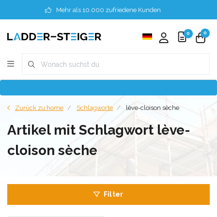
Mehr als 10.000 zufriedene Kunden
0
0
Zurück zu home
Schlagworte
lève-cloison sèche
Artikel mit Schlagwort lève-
cloison sèche
Filter