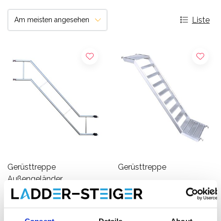
Liste
Gerüsttreppe
Gerüsttreppe
Außengeländer
€216,00
€381,00
€222,25
€418,62
Exkl.
Exkl.
MwSt
MwSt