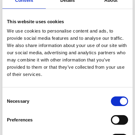
Consent
Details
About
Produkt anzeigen
Produkt anzeigen
This website uses cookies
We use cookies to personalise content and ads, to
provide social media features and to analyse our traffic.
We also share information about your use of our site with
our social media, advertising and analytics partners who
may combine it with other information that you’ve
provided to them or that they’ve collected from your use
of their services.
Consent
Necessary
Selection
Rollgerüst Bordbrettsatz
Gerüsttreppe
Holz
Innengeländer
Preferences
€115,00
€201,00
€204,40
Exkl. MwSt
Exkl.
MwSt