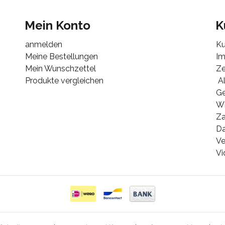
Mein Konto
K
anmelden
Ku
Meine Bestellungen
I
Mein Wunschzettel
Ze
Produkte vergleichen
Al
G
Wi
Za
Da
Ve
Vi