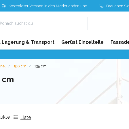
Kostenloser Versand in den Niederlanden und Belgien
Brauchen Sie Hil
 Lagerung & Transport
Gerüst Einzelteile
Fassad
onel
190 cm
135 cm
5 cm
dukte
Liste