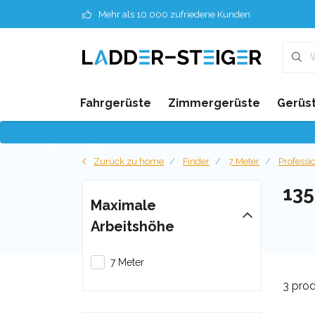
Mehr als 10.000 zufriedene Kunden
Fahrgerüste
Zimmergerüste
Gerüst
Zurück zu home
Finder
7 Meter
Professi
13
Maximale
Arbeitshöhe
7 Meter
3 pro