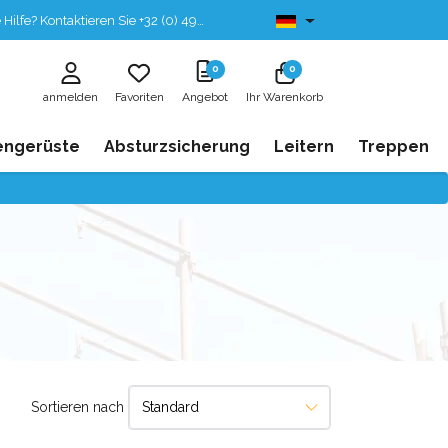
fe? Kontaktieren Sie +32 (0) 496 532 330
Ab lager lieferbar
0
0
anmelden
Favoriten
Angebot
Ihr Warenkorb
engerüste
Absturzsicherung
Leitern
Treppen
Sortieren nach