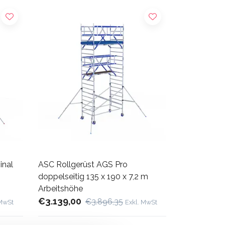
inal
ASC Rollgerüst AGS Pro
doppelseitig 135 x 190 x 7,2 m
Arbeitshöhe
€3.139,00
€3.896,35
 MwSt
Exkl. MwSt