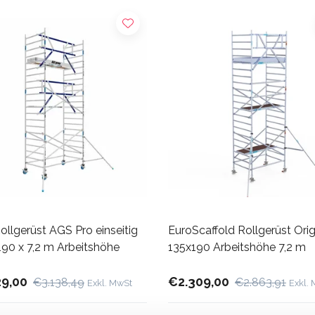
llgerüst AGS Pro einseitig
EuroScaffold Rollgerüst Orig
190 x 7,2 m Arbeitshöhe
135x190 Arbeitshöhe 7,2 m
29,00
€2.309,00
€3.138,49
€2.863,91
Exkl. MwSt
Exkl.