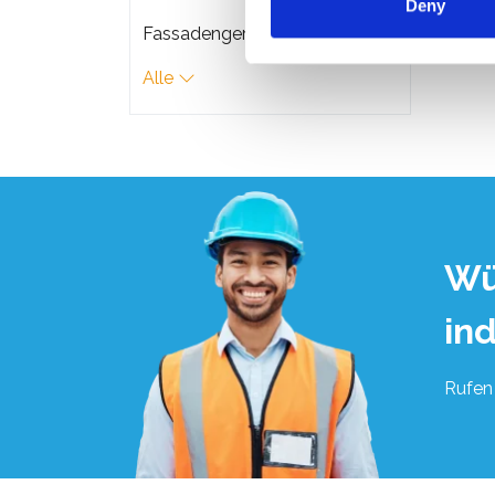
Deny
Fassadengerüste
Alle
Wü
in
Rufen 