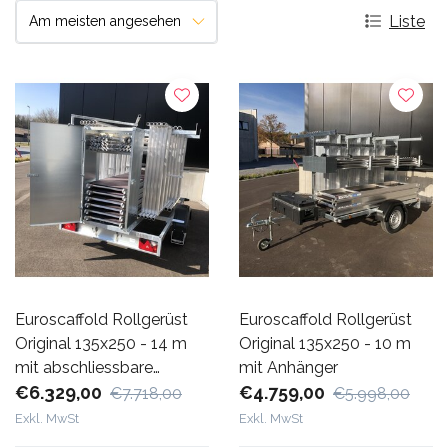
Liste
Euroscaffold Rollgerüst
Euroscaffold Rollgerüst
Original 135x250 - 14 m
Original 135x250 - 10 m
mit abschliessbare
mit Anhänger
Anhänger
€6.329,00
€4.759,00
€7.718,00
€5.998,00
Exkl. MwSt
Exkl. MwSt