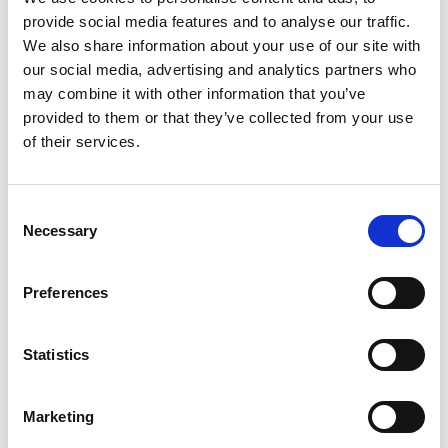
provide social media features and to analyse our traffic.
Produkt anzeigen
We also share information about your use of our site with
Produkt anzeigen
our social media, advertising and analytics partners who
may combine it with other information that you’ve
provided to them or that they’ve collected from your use
Mehr als 10.000 zufriedene
Kostenloser Versand in den
of their services.
Kunden
Niederlanden und Belgien
Consent
Necessary
Selection
Preferences
Statistics
Marketing
Euroscaffold Rollgerüst
ASC Rollgerüst 1,35 x 2,50