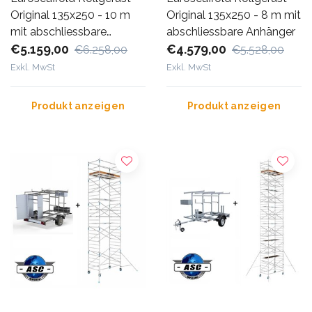
Original 135x250 - 10 m
Original 135x250 - 8 m mit
mit abschliessbare
abschliessbare Anhänger
Anhänger
€5.159,00
€4.579,00
€6.258,00
€5.528,00
Exkl. MwSt
Exkl. MwSt
Produkt anzeigen
Produkt anzeigen