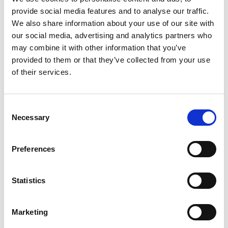
provide social media features and to analyse our traffic.
We also share information about your use of our site with
Produkt anzeigen
Produkt anzeigen
our social media, advertising and analytics partners who
may combine it with other information that you’ve
provided to them or that they’ve collected from your use
Mehr als 10.000 zufriedene
Kostenloser Versand in den
of their services.
Kunden
Niederlanden und Belgien
Consent
Necessary
Selection
Preferences
Statistics
Marketing
ASC Rollgerüst 1,35 x 2,50
ASC Rollgerüst 1,35 x 2,50