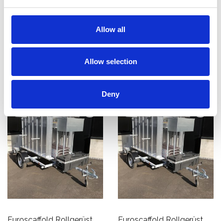
Arbeitshöhe 10 m mit
Arbeitshöhe 8 m mit
Anhänger
Anhänger
€4.909,00
€4.459,00
Allow all
€6.249,36
€4.899,00
Exkl. MwSt
Exkl. MwSt
Allow selection
Produkt anzeigen
Produkt anzeigen
Deny
Euroscaffold Rollgerüst
Euroscaffold Rollgerüst