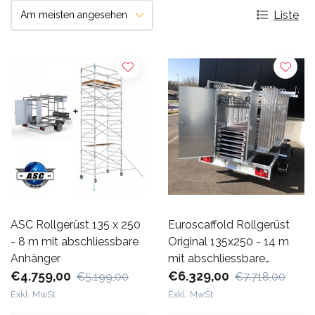
Liste
ASC Rollgerüst 135 x 250
Euroscaffold Rollgerüst
- 8 m mit abschliessbare
Original 135x250 - 14 m
Anhänger
mit abschliessbare
€4.759,00
Anhänger
€6.329,00
€5.199,00
€7.718,00
Exkl. MwSt
Exkl. MwSt