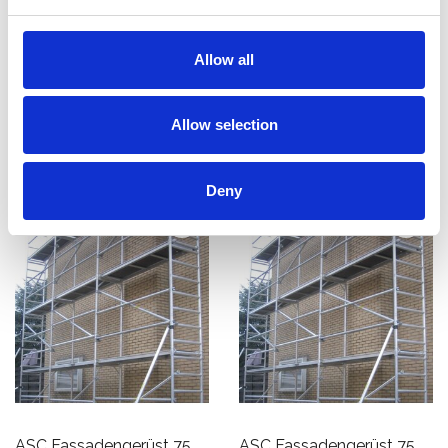
cm - 6,10 m x 6 m
cm - 10 m x 10 m
€3.130,00
€7.733,00
Allow all
€3.882,60
€9.238,57
Exkl. MwSt
Exkl. MwSt
Allow selection
Produkt anzeigen
Produkt anzeigen
Deny
ASC Fassadengerüst 75
ASC Fassadengerüst 75