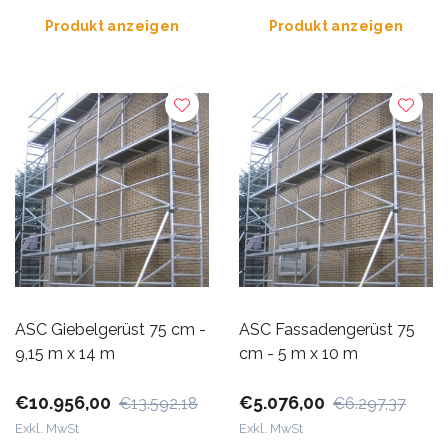
Produkt anzeigen
Produkt anzeigen
ASC Giebelgerüst 75 cm -
ASC Fassadengerüst 75
9,15 m x 14 m
cm - 5 m x 10 m
€10.956,00
€5.076,00
€13.592,18
€6.297,37
Exkl. MwSt
Exkl. MwSt