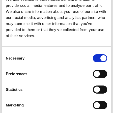
provide social media features and to analyse our traffic.
We also share information about your use of our site with
Produkt anzeigen
Produkt anzeigen
our social media, advertising and analytics partners who
may combine it with other information that you’ve
provided to them or that they’ve collected from your use
Mehr als 10.000 zufriedene
Kostenloser Versand in den
of their services.
Kunden
Niederlanden und Belgien
Consent
Necessary
Selection
Preferences
Statistics
Marketing
ASC Fassadengerüst 75
ASC Fassadengerüst 75