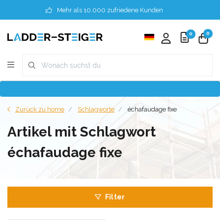
Mehr als 10.000 zufriedene Kunden
0
0
Zurück zu home
Schlagworte
échafaudage fixe
Artikel mit Schlagwort
échafaudage fixe
Filter