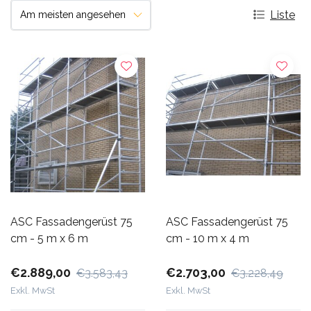
Liste
ASC Fassadengerüst 75
ASC Fassadengerüst 75
cm - 5 m x 6 m
cm - 10 m x 4 m
€2.889,00
€2.703,00
€3.583,43
€3.228,49
Exkl. MwSt
Exkl. MwSt