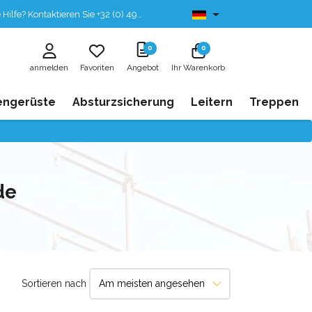
fe? Kontaktieren Sie +32 (0) 496 532 330
Ab lager lieferbar
0
0
anmelden
Favoriten
Angebot
Ihr Warenkorb
engerüste
Absturzsicherung
Leitern
Treppen
de
Sortieren nach