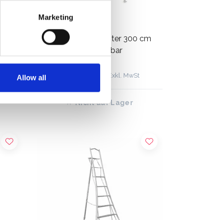
Marketing
180
Henchman Gartenleiter 300 cm
mit 3 Holme verstellbar
€670,00
€771,00
Exkl. MwSt
Allow all
Nicht auf Lager