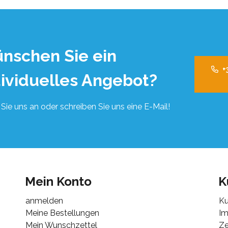
nschen Sie ein
+
dividuelles Angebot?
Sie uns an oder schreiben Sie uns eine E-Mail!
Mein Konto
K
anmelden
Ku
Meine Bestellungen
I
Mein Wunschzettel
Ze