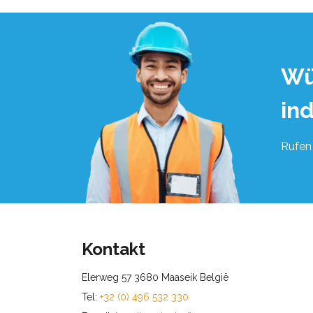
Wü
in
Rufen 
Kontakt
Elerweg 57 3680 Maaseik België
Tel:
+32 (0) 496 532 330