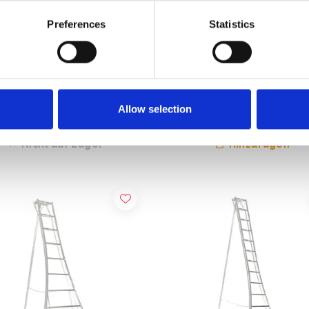
Preferences
Statistics
man Gartenleiter 360 cm
Vultur 3-Holm-Gartenleiter 
Holme verstellbar
cm mit 1 Holm verstellbar
,00
€245,00
€867,00
€271,00
Exkl. MwSt
Exkl. MwSt
Allow selection
Nicht auf Lager
Hinzufügen