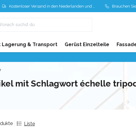
Kostenloser Versand in den Niederlanden und Belgien
Brauchen Sie Hil
 Lagerung & Transport
Gerüst Einzelteile
Fassad
e
ikel mit Schlagwort échelle tripo
odukte
Liste