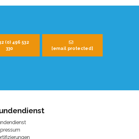
32 (0) 496 532
330
[email protected]
undendienst
ndendienst
mpressum
rtifizierungen