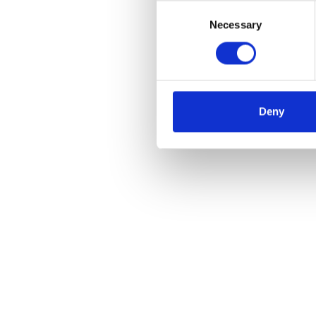
Consent
Necessary
Selection
Hench
mit 3 
€796
Deny