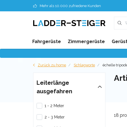
Mehr als 10.000 zufriedene Kunden
Fahrgerüste
Zimmergerüste
Gerüst
Zurück zu home
Schlagworte
échelle tripod
Art
Leiterlänge
ausgefahren
1 - 2 Meter
18 pr
2 - 3 Meter