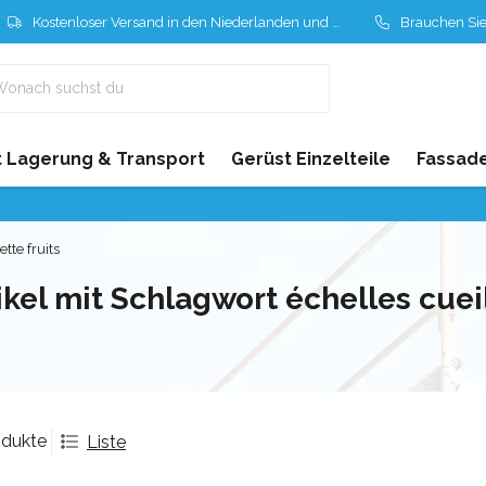
Kostenloser Versand in den Niederlanden und Belgien
Brauchen Sie Hil
 Lagerung & Transport
Gerüst Einzelteile
Fassad
ette fruits
ikel mit Schlagwort échelles cueil
odukte
Liste