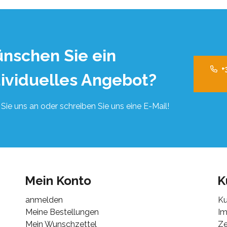
nschen Sie ein
+
dividuelles Angebot?
Sie uns an oder schreiben Sie uns eine E-Mail!
Mein Konto
K
anmelden
Ku
Meine Bestellungen
I
Mein Wunschzettel
Ze