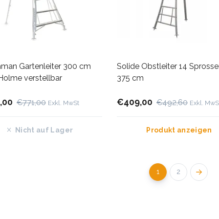
man Gartenleiter 300 cm
Solide Obstleiter 14 Sprosse
Holme verstellbar
375 cm
,00
€409,00
€771,00
€492,60
Exkl. MwSt
Exkl. MwS
Nicht auf Lager
Produkt anzeigen
1
2