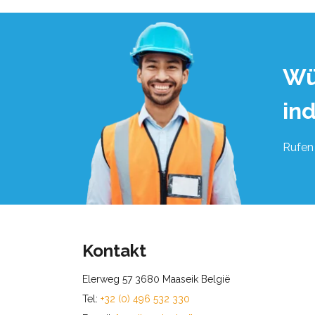
Wü
in
Rufen 
Kontakt
Elerweg 57 3680 Maaseik België
Tel:
+32 (0) 496 532 330