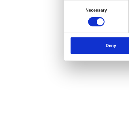
Consent
Necessary
Selection
Vultur
cm mit
€245
Deny