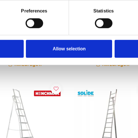
Preferences
Statistics
 3-Holm-Gartenleiter 180
Vultur Gartenleiter 420 cm m
 1 Holm verstellbar
Holme verstellbar
,00
€665,00
€271,00
€715,00
Exkl. MwSt
Exkl. MwSt
Allow selection
Hinzufügen
Hinzufügen