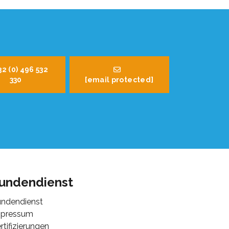
32 (0) 496 532
330
[email protected]
undendienst
ndendienst
mpressum
rtifizierungen