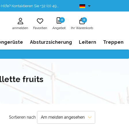
fe? Kontaktieren Sie +32 (0) 496 532 330
Ab lager lieferbar
0
0
anmelden
Favoriten
Angebot
Ihr Warenkorb
engerüste
Absturzsicherung
Leitern
Treppen
lette fruits
Sortieren nach