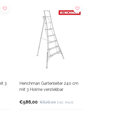
it 3
Henchman Gartenleiter 240 cm
mit 3 Holme verstellbar
€586,00
€626,00
t
Exkl. MwSt