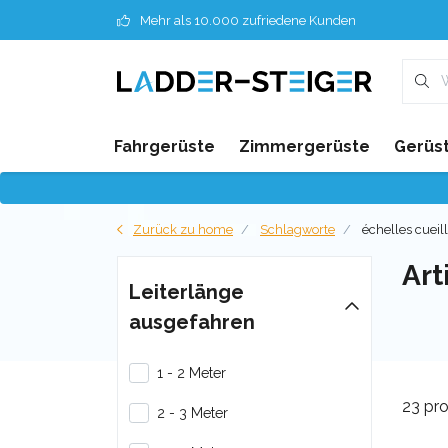
Mehr als 10.000 zufriedene Kunden
Fahrgerüste
Zimmergerüste
Gerüst
Zurück zu home
Schlagworte
échelles cueill
Art
Leiterlänge
ausgefahren
1 - 2 Meter
23 pr
2 - 3 Meter