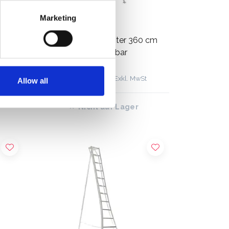
Marketing
it 3
Henchman Gartenleiter 360 cm
mit 3 Holme verstellbar
€796,00
€867,00
Exkl. MwSt
Allow all
Nicht auf Lager