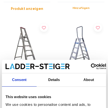
Hinzufügen
Produkt anzeigen
Consent
Details
About
Jumbo SuperPRO Stufen-
ASC Stufen-Doppelleiter
Stehleiter 6 Stufen
2 x 6 Stufen DT-6
This website uses cookies
€244,00
€265,00
€298,55
Exkl. MwSt
Exkl.
We use cookies to personalise content and ads, to
MwSt