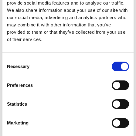
provide social media features and to analyse our traffic.
Produkt anzeigen
We also share information about your use of our site with
Produkt anzeigen
our social media, advertising and analytics partners who
may combine it with other information that you’ve
provided to them or that they’ve collected from your use
Mehr als 10.000 zufriedene
Kostenloser Versand in den
of their services.
Kunden
Niederlanden und Belgien
Consent
Necessary
Selection
Preferences
Statistics
Marketing
ASC Premium Trittleiter 6
Little Giant Safety Cage