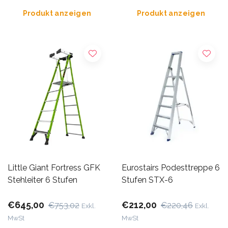
Produkt anzeigen
Produkt anzeigen
Little Giant Fortress GFK
Eurostairs Podesttreppe 6
Stehleiter 6 Stufen
Stufen STX-6
€645,00
€212,00
€753,02
€220,46
Exkl.
Exkl.
MwSt
MwSt