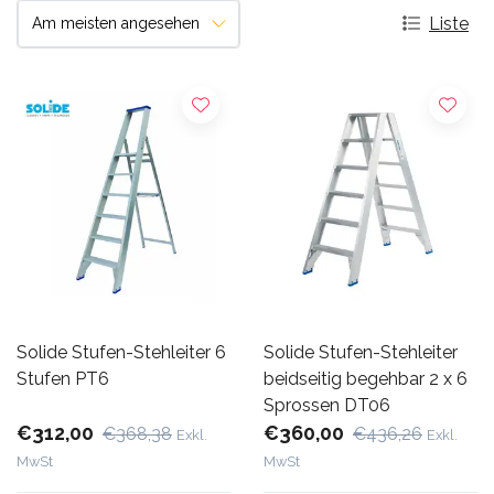
Liste
Solide Stufen-Stehleiter 6
Solide Stufen-Stehleiter
Stufen PT6
beidseitig begehbar 2 x 6
Sprossen DT06
€312,00
€360,00
€368,38
€436,26
Exkl.
Exkl.
MwSt
MwSt