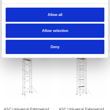
einseitig 135 x 305 x 12,2
doppelseitig 135 x 250 x
m Arbeitshöhe
12,2 m Arbeitshöhe
€5.419,00
€5.849,00
Allow all
€6.718,71
€7.253,78
Exkl. MwSt
Exkl. MwSt
Allow selection
Produkt anzeigen
Produkt anzeigen
Deny
ASC Universal Fahrgerüst
ASC Universal Fahrgerüst