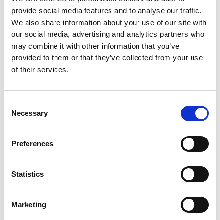
provide social media features and to analyse our traffic.
We also share information about your use of our site with
Produkt anzeigen
Produkt anzeigen
our social media, advertising and analytics partners who
may combine it with other information that you’ve
provided to them or that they’ve collected from your use
Mehr als 10.000 zufriedene
Kostenloser Versand in den
of their services.
Kunden
Niederlanden und Belgien
Consent
Necessary
Selection
Preferences
Statistics
Marketing
ASC Rollgerüst AGS Pro
ASC Rollgerüst AGS Pro