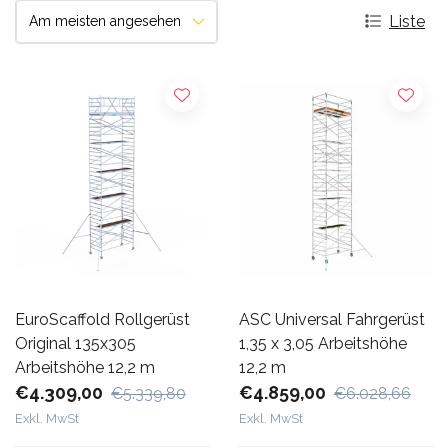
Liste
EuroScaffold Rollgerüst
ASC Universal Fahrgerüst
Original 135x305
1,35 x 3,05 Arbeitshöhe
Arbeitshöhe 12,2 m
12,2 m
€4.309,00
€4.859,00
€5.339,80
€6.028,66
Exkl. MwSt
Exkl. MwSt