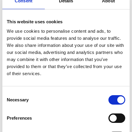
Consent
Details
About
Faites votre choix:
Escabeau simple 4 marches ASC Premium BT4
This website uses cookies
We use cookies to personalise content and ads, to
€207,00
€229,43
HT
provide social media features and to analyse our traffic.
€250,47
€277,61
TTC
We also share information about your use of our site with
Pas immédiatement disponible. Contactez le service
our social media, advertising and analytics partners who
clientèle.
may combine it with other information that you’ve
provided to them or that they’ve collected from your use
En rupture de stock
of their services.
Ajouter au devis
Consent
Necessary
Selection
Enregistrer comme favori
Preferences