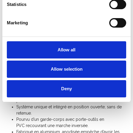
Statistics
Informations sur le produit
Produits similaires
Marketing
Description
ASC escabeau simple 4 marches BT-4
L'escabelle avec 4 marches de ASC Premium est très robuste,
Allow all
solide et léger. Les marches ont une large surface d'appui avec
un profil antidérapant. Toutes les marches sont cousues,
Allow selection
soudées et verrouillées dans le profil. L'escabeau ASC est
équipé de capuchons antidérapants de haute qualité à la base
pour une sécurité et une durabilité optimales.
Deny
Marches extra larges de 10 cm, pour une surface stable et
plus sécurisante.
Système unique et intégré en position ouverte, sans de
retenue.
Pourvu d’un garde-corps avec porte-outils en
PVC recouvrant une marche inversée.
Fabriqué en aluminium, anodisée empêche d’avoir les