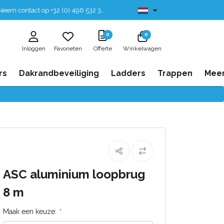
eem contact op +32 (0) 496 532 330
Leverbaar uit voorraad
0
0
Inloggen
Favorieten
Offerte
Winkelwagen
rs
Dakrandbeveiliging
Ladders
Trappen
Mee
ASC aluminium loopbrug
8 m
Maak een keuze:
*