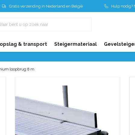
Gratis verzending in Nederland en België
Hulp nodig? N
 opslag & transport
Steigermateriaal
Gevelsteige
nium loopbrug 8 m