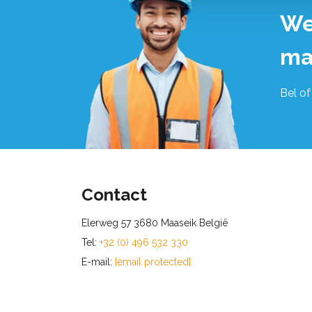
We
ma
Bel of
Contact
Elerweg 57 3680 Maaseik België
Tel:
+32 (0) 496 532 330
E-mail:
[email protected]