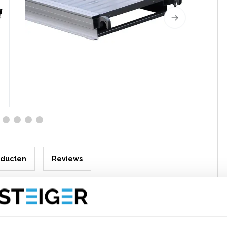
oducten
Reviews
 stage lengte 8 meter
erkers, poorten), het overbruggen van afstanden tussen