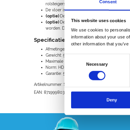
Consent
rolsteigers (niet meer op- / afklimmen) of h
De vloer is gemaakt van (vervangbare) alumin
(optie)
De loopbrug kan voorzien worden va
This website uses cookies
(optie)
De loopbrug kan voorzien worden va
worden. De leuning is eenvoudig te monteren
We use cookies to personalis
information about your use of
Specificaties:
other information that you’ve
Afmetingen loopbrug: lengte 800 cm x bree
Gewicht: 59,2 Kg
Consent
Maximale belasting: 150 Kg per m²
Necessary
Selection
Norm: HD 1004 – P6 (Classe 3)
Garantie: 5 jaar
Artikelnummer: STAGE8M
EAN: 8719998034035
Deny