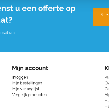
nst u een offerte op
+
at?
 mail ons!
Mijn account
K
Inloggen
Kl
Mijn bestellingen
Ov
Mijn verlanglijst
Ce
Vergelijk producten
A
Ha
He