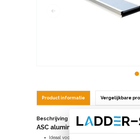
Product informatie
Vergelijkbare pr
Beschrijving
ASC aluminium loopbrug werkbrug
Ideaal voor het overbruggen van obstakels (