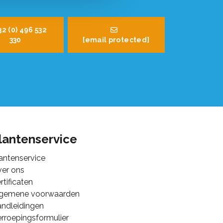
32 (0) 496 532
330
[email protected]
lantenservice
antenservice
er ons
rtificaten
lgemene voorwaarden
ndleidingen
rroepingsformulier