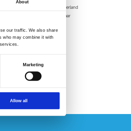
About
Gratis verzending in België en Nederland
Snelle service. Uit voorraad leverbaar
Professioneel advies
se our traffic. We also share
Klantbeoordeling 9,2/10
ers who may combine it with
 services.
Marketing
Allow all