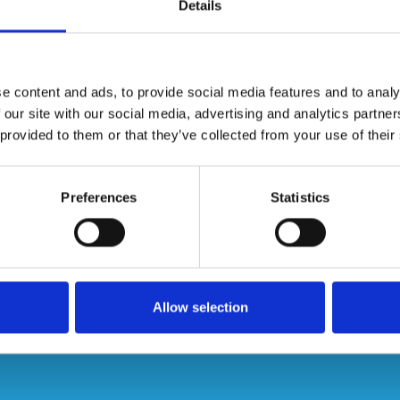
Details
et creëren van werkvloeren.
ium antislipplaten.
n 4 steigerhaken.
n leuningen, deze kunnen zowel links al rechts gemonteerd
 en makkelijk te transporteren.
e content and ads, to provide social media features and to analy
 our site with our social media, advertising and analytics partn
 provided to them or that they’ve collected from your use of their
dte 61,7 cm x hoogte 13,9 cm
Preferences
Statistics
Allow selection