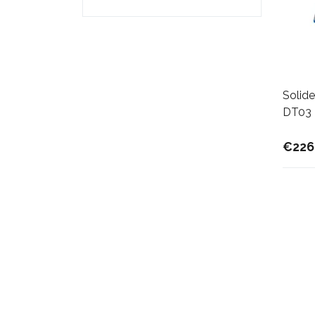
Solide
DT03
€226