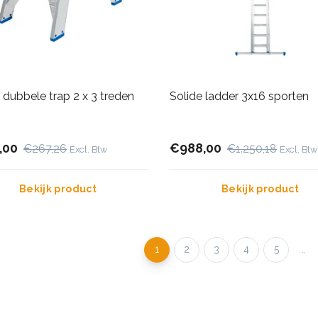
 dubbele trap 2 x 3 treden
Solide ladder 3x16 sporten
,00
€988,00
€267,26
€1.250,18
Excl. Btw
Excl. Btw
Bekijk product
Bekijk product
1
2
3
4
5
..