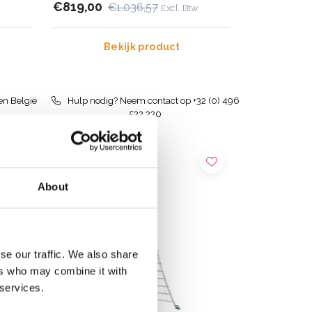
€819,00
€1.036,57
Excl. Btw
Bekijk product
en België
Hulp nodig? Neem contact op +32 (0) 496
532 330
About
se our traffic. We also share
ers who may combine it with
 services.