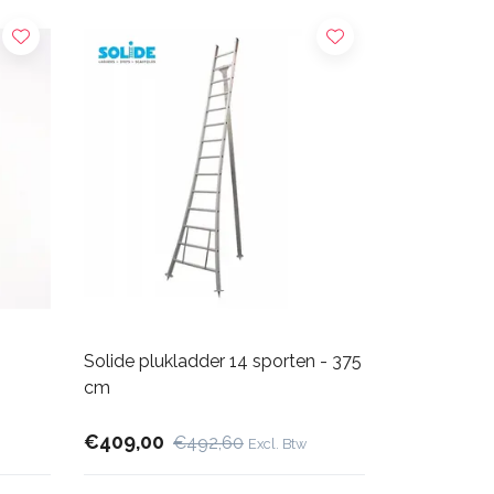
Solide plukladder 14 sporten - 375
cm
€409,00
€492,60
Excl. Btw