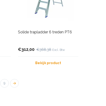
Solide trapladder 6 treden PT6
€312,00
€368,38
Excl. Btw
Bekijk product
9