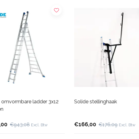
e omvormbare ladder 3x12
Solide stellinghaak
en
,00
€166,00
€943,08
€176,09
Excl. Btw
Excl. Btw