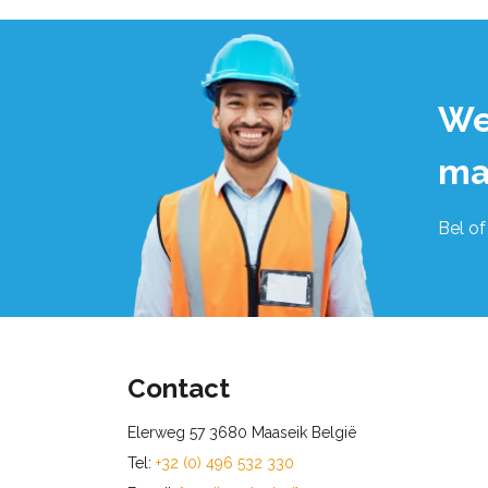
We
ma
Bel of
Contact
Elerweg 57 3680 Maaseik België
Tel:
+32 (0) 496 532 330