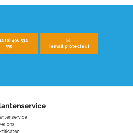
32 (0) 496 532
330
[email protected]
lantenservice
antenservice
er ons
rtificaten