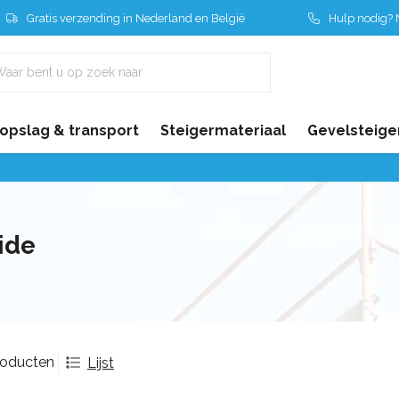
Gratis verzending in Nederland en België
Hulp nodig? N
 opslag & transport
Steigermateriaal
Gevelsteige
ide
roducten
Lijst