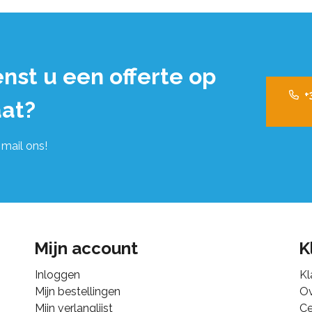
nst u een offerte op
+
at?
 mail ons!
Mijn account
K
Inloggen
Kl
Mijn bestellingen
Ov
Mijn verlanglijst
Ce