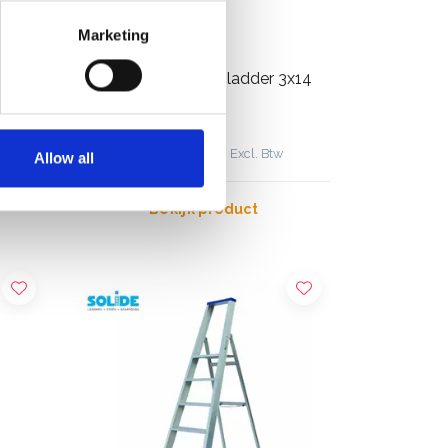
Marketing
Solide omvormbare ladder 3x14
sporten
€870,00
€1.100,53
Excl. Btw
Allow all
Bekijk product