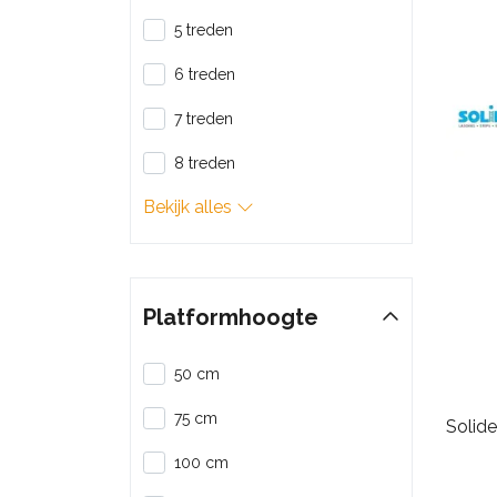
5 treden
6 treden
7 treden
8 treden
Bekijk alles
Platformhoogte
50 cm
75 cm
Solid
100 cm