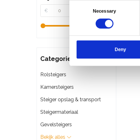
Consent
€
€
Necessary
Selection
Solide
€497
Deny
Categorieën
Rolsteigers
Kamersteigers
Steiger opslag & transport
Steigermateriaal
Gevelsteigers
Bekijk alles