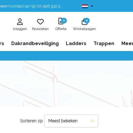
eem contact op +32 (0) 496 532 330
Leverbaar uit voorraad
0
0
Inloggen
Favorieten
Offerte
Winkelwagen
rs
Dakrandbeveiliging
Ladders
Trappen
Mee
Sorteren op