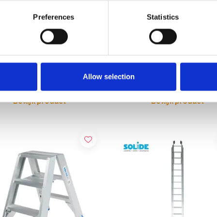
Preferences
Statistics
 trapladder 10 treden PT10
Solide dakladder set 7 m
,00
€750,00
€603,84
€949,19
Excl. Btw
Excl. Btw
Allow selection
Bekijk product
Bekijk product