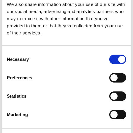
We also share information about your use of our site with
Ladders en trappen
our social media, advertising and analytics partners who
may combine it with other information that you’ve
Handleiding multifunctionele ladder Big One & Yetipro
provided to them or that they’ve collected from your use
Handleiding Solide mobiele bordestrap MBT
of their services.
Handleiding Solide ladders en trappen
Handleiding Eurostairs trappen
Handleiding Eurostairs ladders
Consent
Necessary
Selection
Platenliften
Preferences
Handleiding Mondelin Levpano platenlift model 1 & 2
Handleiding Mondelin Levpano platenlift Combi 400 &
Statistics
450
Marketing
Ladderliften