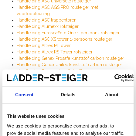
Handleiding ASC universele rolsteiger
Handleiding ASC AGS PRO rolsteiger met
voorloopleuning
Handleiding ASC trappentoren
Handleiding Alumexx rolsteiger
Handleiding Euroscaffold One 1-persoons rolsteiger
Handleiding ASC XS tower 1-persoons rolsteiger
Handleiding Altrex MiTower
Handleiding Altrex RS Tower rolsteiger
Handleiding Genex Prosafe kunststof carbon rolsteiger
Handleiding Genex Unitec kunststof carbon rolsteiger
Handleiding Euroscaffold Solarlift
Consent
Details
About
Kamersteigers
Handleiding kamersteiger ASC A-Line
Handleiding kamersteiger EuroScaffold
This website uses cookies
Handleiding kamersteiger Altrex 3400 / RS Tower 34
We use cookies to personalise content and ads, to
provide social media features and to analyse our traffic.