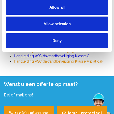
Handleiding ladderlift Comabi Apache
Allow all
Handleiding ladderlift Comabi Nevada
Allow selection
Dakrandbeveiliging
Handleiding RSS dakrandbeveiliging hellend dak
Deny
Handleiding RSS dakrandbeveiliging plat dak Compact
Handleiding SGS dakrandbeveiliging schuin dak
Handleiding ASC dakrandbeveiliging Klasse C
Handleiding ASC dakrandbeveiliging Klasse A plat dak
Wenst u een offerte op maat?
Bel of mail ons!
+32 (0) 496 532 330
[email protected]