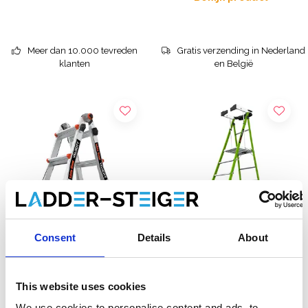
Meer dan 10.000 tevreden
Gratis verzending in Nederland
klanten
en België
Consent
Details
About
Altrex Little Giant
Little Giant Fortress GVK
vouwladder Velocity 4x3
trapladder 6 treden
This website uses cookies
We use cookies to personalise content and ads, to