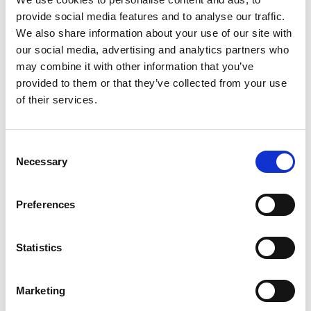
€266,00
€645,00
€284,00
€753,02
Excl.
Excl.
provide social media features and to analyse our traffic.
Btw
Btw
We also share information about your use of our site with
our social media, advertising and analytics partners who
Bekijk product
Bekijk product
may combine it with other information that you’ve
provided to them or that they’ve collected from your use
of their services.
Consent
Necessary
Selection
Preferences
Statistics
Little Giant
Little Giant Hyperlite
Marketing
telescoopladder
SumoStance ladder 2x14
Conquest 4x4
sporten