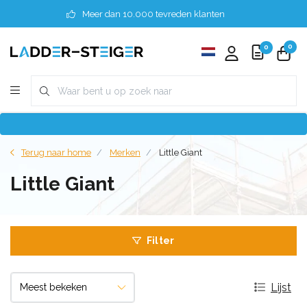
Meer dan 10.000 tevreden klanten
0
0
Terug naar home
Merken
Little Giant
Little Giant
Filter
Lijst