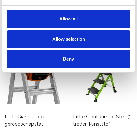
€463,00
€1.129,00
Excl. Btw
Excl. Btw
Allow all
Toevoegen
Bekijk product
Allow selection
Deny
Little Giant ladder
Little Giant Jumbo Step 3
gereedschapstas
treden kunststof